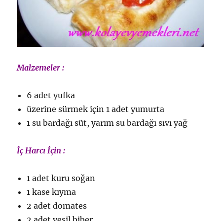
Malzemeler :
6 adet yufka
üzerine sürmek için 1 adet yumurta
1 su bardağı süt, yarım su bardağı sıvı yağ
İç Harcı İçin :
1 adet kuru soğan
1 kase kıyma
2 adet domates
2 adet yeşil biber