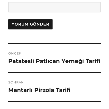
Yazı
ÖNCEKI
gezinmesi
Patatesli Patlıcan Yemeği Tarifi
Önceki
yazı:
SONRAKI
Mantarlı Pirzola Tarifi
Sonraki
yazı: