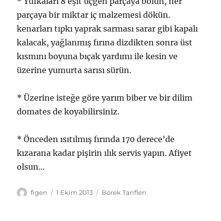
* Yufkaları 8 eşit üçgen parçaya bölün, her
parçaya bir miktar iç malzemesi dökün.
kenarları tıpkı yaprak sarması sarar gibi kapalı
kalacak, yağlanmış fırına dizdikten sonra üst
kısmını boyuna bıçak yardımı ile kesin ve
üzerine yumurta sarısı sürün.
* Üzerine isteğe göre yarım biber ve bir dilim
domates de koyabilirsiniz.
* Önceden ısıtılmış fırında 170 derece’de
kızarana kadar pişirin ılık servis yapın. Afiyet
olsun…
Yazar
Yayın
Kategoriler
figen
1 Ekim 2013
Börek Tarifleri
tarihi