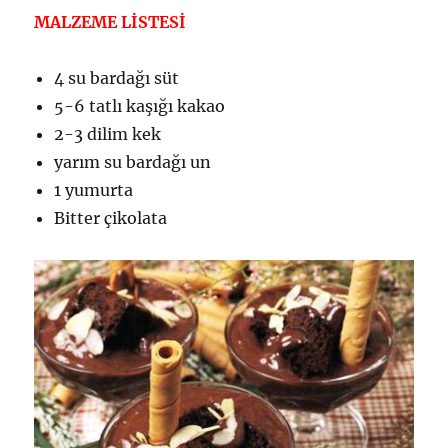
MALZEME LİSTESİ
4 su bardağı süt
5-6 tatlı kaşığı kakao
2-3 dilim kek
yarım su bardağı un
1 yumurta
Bitter çikolata