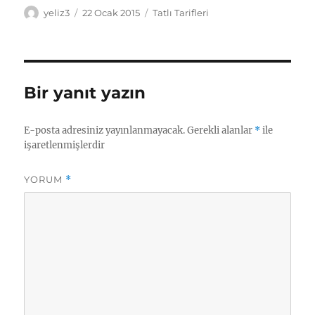
Yazar
Yayın
Kategoriler
yeliz3
22 Ocak 2015
Tatlı Tarifleri
tarihi
Bir yanıt yazın
E-posta adresiniz yayınlanmayacak.
Gerekli alanlar
*
ile
işaretlenmişlerdir
YORUM
*