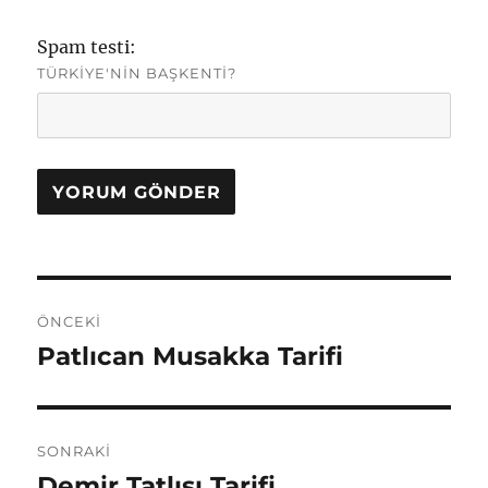
Spam testi:
TÜRKIYE'NIN BAŞKENTI?
Yazı
ÖNCEKI
gezinmesi
Patlıcan Musakka Tarifi
Önceki
yazı:
SONRAKI
Demir Tatlısı Tarifi
Sonraki