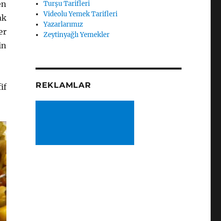
en
Turşu Tarifleri
Videolu Yemek Tarifleri
ak
Yazarlarımız
er
Zeytinyağlı Yemekler
in
REKLAMLAR
if