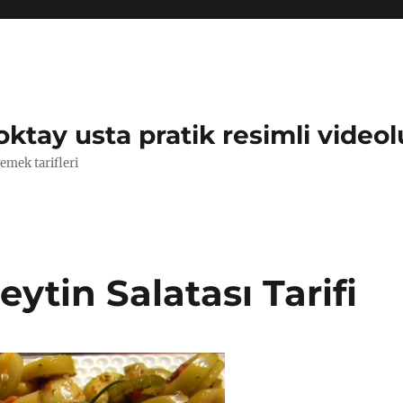
oktay usta pratik resimli videol
yemek tarifleri
eytin Salatası Tarifi