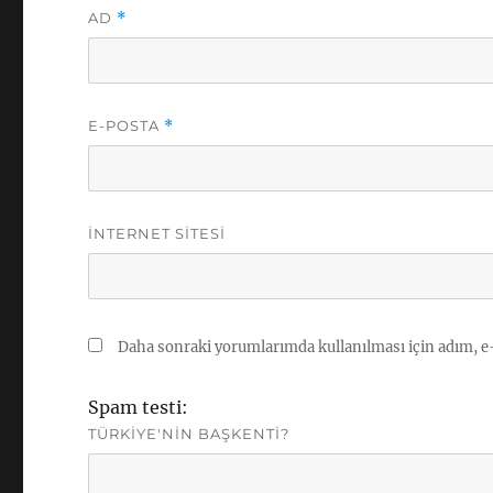
AD
*
E-POSTA
*
İNTERNET SITESI
Daha sonraki yorumlarımda kullanılması için adım, e-
Spam testi:
TÜRKIYE'NIN BAŞKENTI?