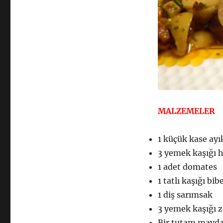
MALZEMELER
1 küçük kase ayı
3 yemek kaşığı 
1 adet domates
1 tatlı kaşığı bib
1 diş sarımsak
3 yemek kaşığı z
Bir tutam mayda