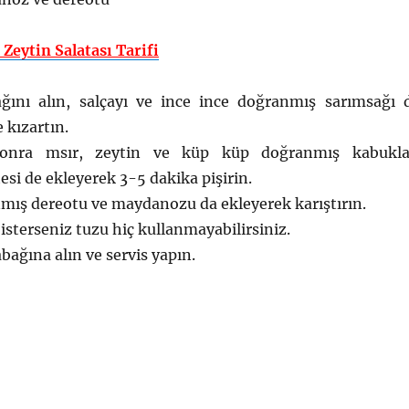
 Zeytin Salatası Tarifi
ğını alın, salçayı ve ince ince doğranmış sarımsağı 
 kızartın.
sonra msır, zeytin ve küp küp doğranmış kabukla
i de ekleyerek 3-5 dakika pişirin.
mış dereotu ve maydanozu da ekleyerek karıştırın.
isterseniz tuzu hiç kullanmayabilirsiniz.
abağına alın ve servis yapın.