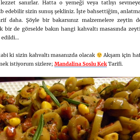
ir lezzet sanırlar. Hatta o yemeği veya tatlıyı sevmey
zb edebilir sizin sunuş şekliniz. İşte bahsettiğim, anlatm
arif daha. Şöyle bir bakarsınız malzemelere zeytin d
ak bir de görselde bakın hangi kahvaltı masasında zeyt
 edildi…
e tabi ki sizin kahvaltı masanızda olacak
Akşam için haf
rmek istiyorum sizlere;
Mandalina Soslu Kek
Tarifi.