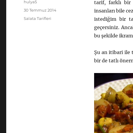
Yazar
hulya5
tarif, farklı b
Yayın
30 Temmuz 2014
insanları bile ce
tarihi
Kategoriler
Salata Tarifleri
istediğim bir t
geçersiniz. Anc
bu şekilde ikram
Şu an itibari il
bir de tatlı öne