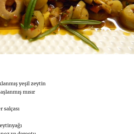
klanmış yeşil zeytin
haşlanmış mısır
er salçası
eytinyağı
noz ve dereotu