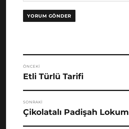
Yazı
ÖNCEKI
gezinmesi
Etli Türlü Tarifi
Önceki
yazı:
SONRAKI
Çikolatalı Padişah Lokumu
Sonraki
yazı: