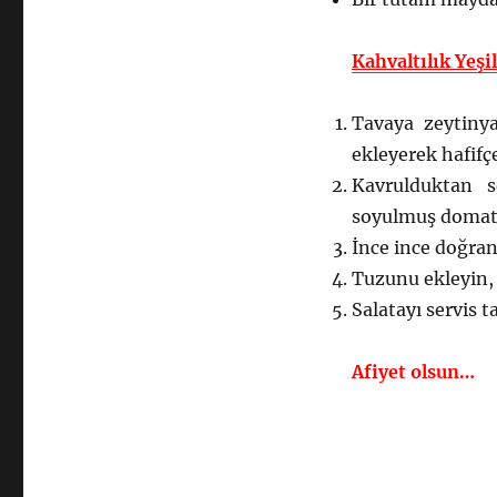
Kahvaltılık Yeşil
Tavaya zeytinya
ekleyerek hafifçe
Kavrulduktan 
soyulmuş domates
İnce ince doğran
Tuzunu ekleyin, 
Salatayı servis t
Afiyet olsun…