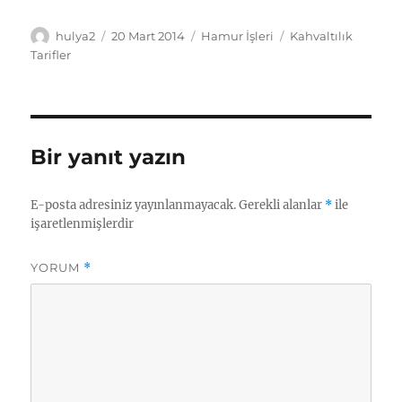
Yazar
Yayın
Kategoriler
Etiketler
hulya2
20 Mart 2014
Hamur İşleri
Kahvaltılık
tarihi
Tarifler
Bir yanıt yazın
E-posta adresiniz yayınlanmayacak.
Gerekli alanlar
*
ile
işaretlenmişlerdir
YORUM
*