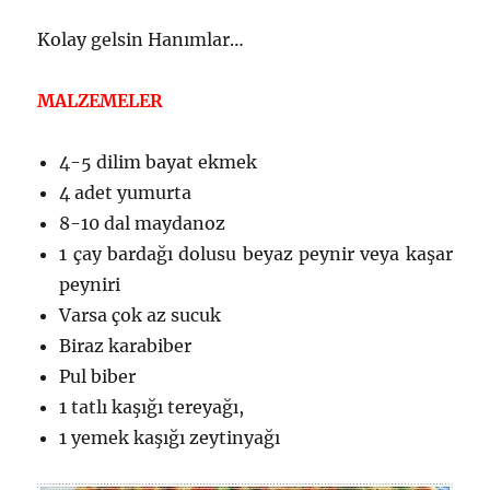
Kolay gelsin Hanımlar…
MALZEMELER
4-5 dilim bayat ekmek
4 adet yumurta
8-10 dal maydanoz
1 çay bardağı dolusu beyaz peynir veya kaşar
peyniri
Varsa çok az sucuk
Biraz karabiber
Pul biber
1 tatlı kaşığı tereyağı,
1 yemek kaşığı zeytinyağı