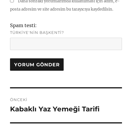
Daha sonraki yorumlarımda kullanılması için adım, e-
posta adresim ve site adresim bu tarayıcıya kaydedilsin.
Spam testi:
TÜRKIYE'NIN BAŞKENTI?
Yazı
ÖNCEKI
gezinmesi
Kabaklı Yaz Yemeği Tarifi
Önceki
yazı: