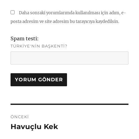
Daha sonraki yorumlarımda kullanılması için adım, e-
posta adresim ve site adresim bu tarayıcıya kaydedilsin.
Spam testi:
TÜRKIYE'NIN BAŞKENTI?
Yazı
ÖNCEKI
gezinmesi
Havuçlu Kek
Önceki
yazı: