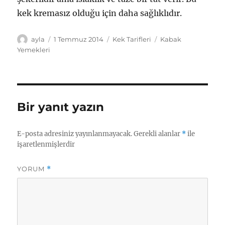
kek kremasız olduğu için daha sağlıklıdır.
Yazar
Yayın
Kategoriler
Etiketler
ayla
1 Temmuz 2014
Kek Tarifleri
Kabak
tarihi
Yemekleri
Bir yanıt yazın
E-posta adresiniz yayınlanmayacak.
Gerekli alanlar
*
ile
işaretlenmişlerdir
YORUM
*