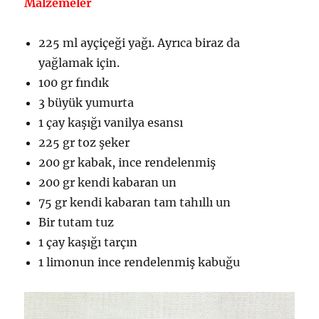
Malzemeler
225 ml ayçiçeği yağı. Ayrıca biraz da
yağlamak için.
100 gr fındık
3 büyük yumurta
1 çay kaşığı vanilya esansı
225 gr toz şeker
200 gr kabak, ince rendelenmiş
200 gr kendi kabaran un
75 gr kendi kabaran tam tahıllı un
Bir tutam tuz
1 çay kaşığı tarçın
1 limonun ince rendelenmiş kabuğu