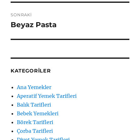
SONRAKI
Beyaz Pasta
Sonraki
yazı:
KATEGORILER
Ana Yemekler
Aperatif Yemek Tarifleri
Balık Tarifleri
Bebek Yemekleri
Börek Tarifleri
Çorba Tarifleri
Diyet Yemek Tarifleri