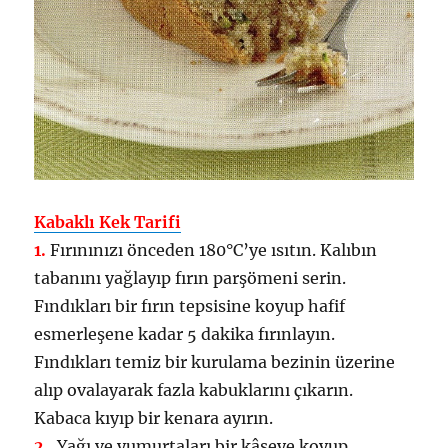
Kabaklı Kek Tarifi
1.
Fırınınızı önceden 180°C’ye ısıtın. Kalıbın
tabanını yağlayıp fırın parşömeni serin.
Fındıkları bir fırın tepsisine koyup hafif
esmerleşene kadar 5 dakika fırınlayın.
Fındıkları temiz bir kurulama bezinin üzerine
alıp ovalayarak fazla kabuklarını çıkarın.
Kabaca kıyıp bir kenara ayırın.
2 .
Yağı ve yumurtaları bir kâseye koyup