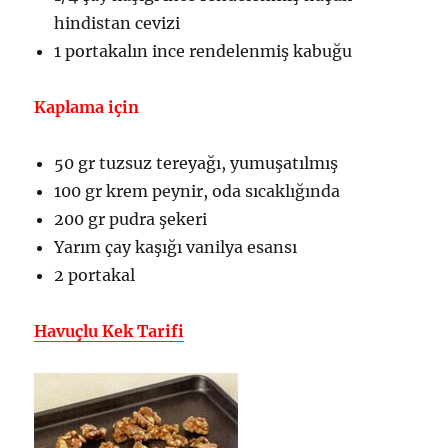
hindistan cevizi
1 portakalın ince rendelenmiş kabuğu
Kaplama için
50 gr tuzsuz tereyağı, yumuşatılmış
100 gr krem peynir, oda sıcaklığında
200 gr pudra şekeri
Yarım çay kaşığı vanilya esansı
2 portakal
Havuçlu Kek Tarifi