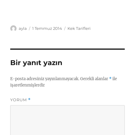
Yazar
Yayın
Kategoriler
ayla
1 Temmuz 2014
Kek Tarifleri
tarihi
Bir yanıt yazın
E-posta adresiniz yayınlanmayacak.
Gerekli alanlar
*
ile
işaretlenmişlerdir
YORUM
*