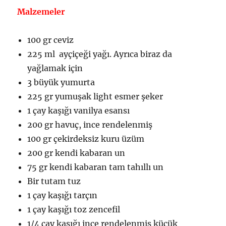
Malzemeler
100 gr ceviz
225 ml ayçiçeği yağı. Ayrıca biraz da
yağlamak için
3 büyük yumurta
225 gr yumuşak light esmer şeker
1 çay kaşığı vanilya esansı
200 gr havuç, ince rendelenmiş
100 gr çekirdeksiz kuru üzüm
200 gr kendi kabaran un
75 gr kendi kabaran tam tahıllı un
Bir tutam tuz
1 çay kaşığı tarçın
1 çay kaşığı toz zencefil
1/4 çay kaşığı ince rendelenmiş küçük