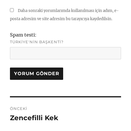
Daha sonraki yorumlarımda kullanılması için adım, e-
posta adresim ve site adresim bu tarayıcıya kaydedilsin.
Spam testi:
TÜRKIYE'NIN BAŞKENTI?
Yazı
ÖNCEKI
gezinmesi
Zencefilli Kek
Önceki
yazı: