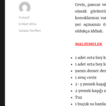
Ceviz, pancar v
olarak görünt
Yazar
hulya2
konuklarınız va
Yayın
6 Mart 2014
yer açmanızı ö
tarihi
Kategoriler
Salata Tarifleri
oldukça iddialı.
MALZEMELER
1 adet orta boy 
1 adet orta boy 
yarım demet de
1 avuç ceviz
2-3 yemek kaşığ
2 yemek kaşığı 
Tuz
1 buçuk su barda