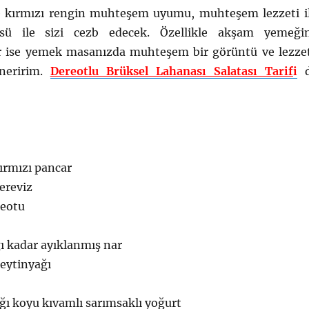
e kırmızı rengin muhteşem uyumu, muhteşem lezzeti i
üsü ile sizi cezb edecek. Özellikle akşam yemeği
r ise yemek masanızda muhteşem bir görüntü ve lezze
neririm.
Dereotlu Brüksel Lahanası Salatası Tarif
i
d
kırmızı pancar
kereviz
reotu
ı kadar ayıklanmış nar
zeytinyağı
ğı koyu kıvamlı sarımsaklı yoğurt