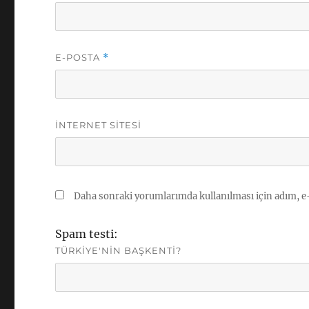
E-POSTA
*
İNTERNET SITESI
Daha sonraki yorumlarımda kullanılması için adım, e-
Spam testi:
TÜRKIYE'NIN BAŞKENTI?