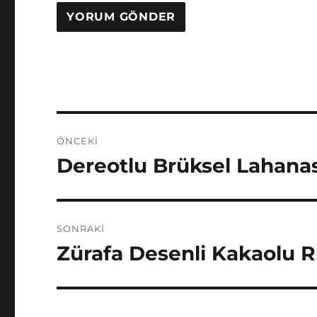
Yazı
ÖNCEKI
gezinmesi
Dereotlu Brüksel Lahanası
Önceki
yazı:
SONRAKI
Zürafa Desenli Kakaolu R
Sonraki
yazı: