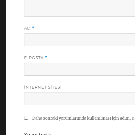
AD
*
E-POSTA
*
İNTERNET SITESI
Daha sonraki yorumlarımda kullanılması için adım, e-
Spam testi: