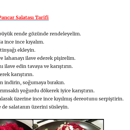
ancar Salatası Tarifi
 büyük rende gözünde rendeleyelim.
a ince ince kıyalım.
tinyağı ekleyin.
e lahanayı ilave ederek pişirelim.
nı ilave edin tavaya ve karıştırın.
rek karıştırın.
n indirin, soğumaya bırakın.
msaklı yoğurdu dökerek iyice karıştırın.
alarak üzerine ince ince kıyılmış dereotunu serpiştirin.
e de salatanın üzerini süsleyin.