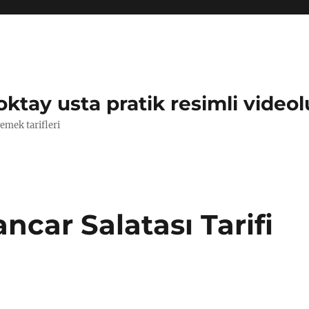
oktay usta pratik resimli videol
yemek tarifleri
ncar Salatası Tarifi