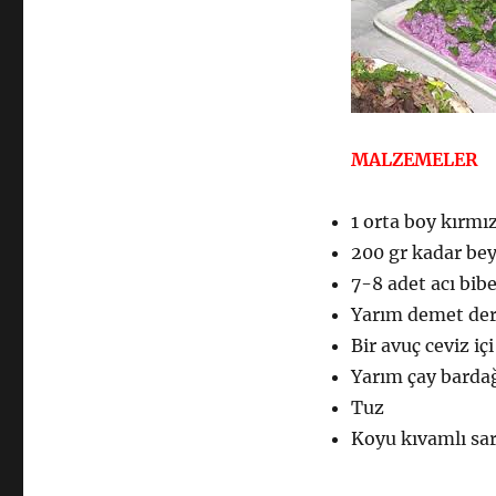
MALZEMELER
1 orta boy kırmı
200 gr kadar be
7-8 adet acı bibe
Yarım demet de
Bir avuç ceviz içi
Yarım çay bardağ
Tuz
Koyu kıvamlı sa