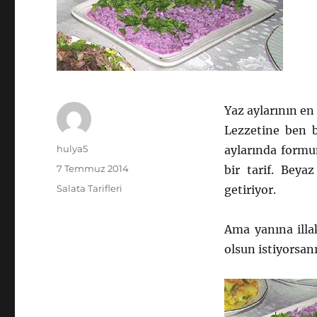
Yaz aylarının en 
Lezzetine ben b
Yazar
hulya5
aylarında formu
Yayın
7 Temmuz 2014
bir tarif. Beya
tarihi
Kategoriler
Salata Tarifleri
getiriyor.
Ama yanına illa
olsun istiyorsan