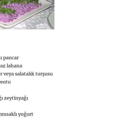
zı pancar
yaz lahana
r veya salatalık turşusu
reotu
ı zeytinyağı
rımsaklı yoğurt