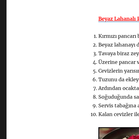
Beyaz Lahanalı P
Kırmızı pancarı
Beyaz lahanayı d
Tavaya biraz zey
Üzerine pancar v
Cevizlerin yarısı
Tuzunu da ekleye
Ardından ocakta
Soğuduğunda sarı
Servis tabağına 
Kalan cevizler il