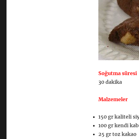
Soğutma süresi
30 dakika
Malzemeler
150 gr kaliteli s
100 gr kendi ka
25 gr toz kakao