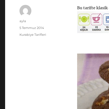
Bu tarifte klasik
Yazar
ayla
Yayın
5 Temmuz 2014
tarihi
Kategoriler
Kurabiye Tarifleri