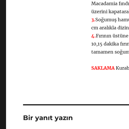
Macadamia fındık
üzerini kapatara
3.
Soğumuş hamurd
cm aralıkla dizin
4.
Fırının üstüne
10,15 dakika fırı
tamamen soğumala
SAKLAMA
Kurabi
Bir yanıt yazın