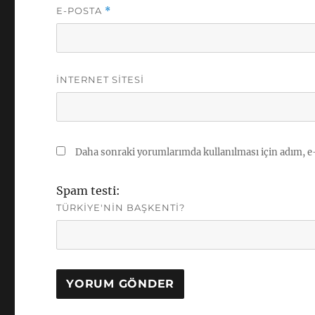
E-POSTA
*
İNTERNET SITESI
Daha sonraki yorumlarımda kullanılması için adım, e-
Spam testi:
TÜRKIYE'NIN BAŞKENTI?