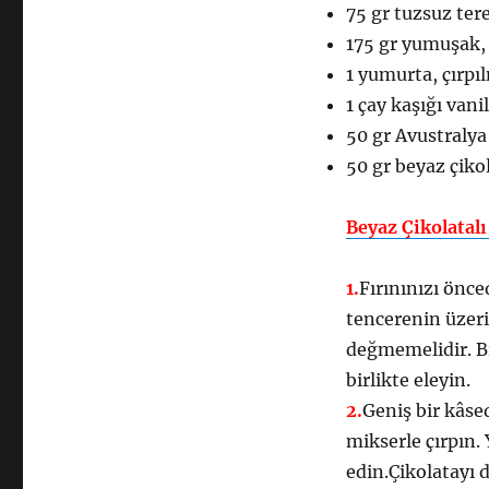
75 gr tuzsuz ter
175 gr yumuşak, 
1 yumurta, çırpı
1 çay kaşığı vani
50 gr Avustralya 
50 gr beyaz çikol
Beyaz Çikolatal
1.
Fırınınızı önce
tencerenin üzeri
değmemelidir. B
birlikte eleyin.
2.
Geniş bir kâse
mikserle çırpın.
edin.Çikolatayı d