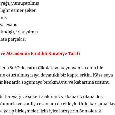
eyağı, yumuşatılmış
light esmer şeker
lmış
lya esansı
fındığı, iri kıyılmış
ata parçaları
ı ve Macadamia Fındıklı Kurabiye Tarifi
den 180°C’de ısıtın.Çikolatayı, kaynayan su dolu bir
ne oturtulmuş ısıya dayanıklı bir kapta eritin. Kâse suya
ir kenarda soğumaya bırakın.Unu ve kabartma tozunu
de tereyağı ve şekeri açık renk ve kabarık olana dek
 Yumurta ve vanilya esansını da ekleyin.Unlu karışıma ila
a katıp birleşmeleri için iyice karıştırın.Son olarak