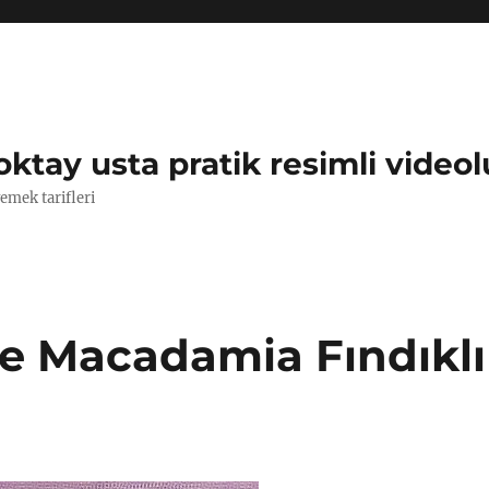
oktay usta pratik resimli videol
yemek tarifleri
ve Macadamia Fındıklı