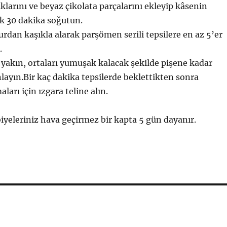
larını ve beyaz çikolata parçalarını ekleyip kâsenin
k 30 dakika soğutun.
an kaşıkla alarak parşömen serili tepsilere en az 5’er
.
 yakın, ortaları yumuşak kalacak şekilde pişene kadar
nlayın.Bir kaç dakika tepsilerde beklettikten sonra
rı için ızgara teline alın.
yeleriniz hava geçirmez bir kapta 5 gün dayanır.