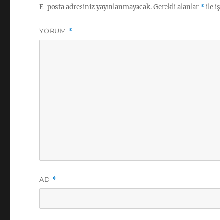
E-posta adresiniz yayınlanmayacak.
Gerekli alanlar
*
ile i
YORUM
*
AD
*