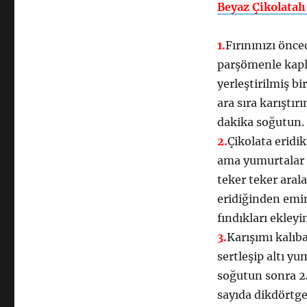
Beyaz Çikolatalı
1.
Fırınınızı önce
parşömenle kapl
yerleştirilmiş bi
ara sıra karıştı
dakika soğutun.
2.
Çikolata eridi
ama yumurtalar g
teker teker arala
eridiğinden emin
fındıkları ekleyi
3.
Karışımı kalıb
sertleşip altı y
soğutun sonra 24
sayıda dikdörtge