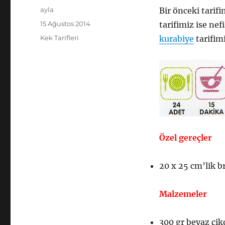
Yazar
ayla
Bir önceki tarif
Yayın
15 Ağustos 2014
tarifimiz ise nef
tarihi
Kategoriler
Kek Tarifleri
kurabiye
tarifim
Özel gereçler
20 x 25 cm’lik b
Malzemeler
300 gr beyaz çik