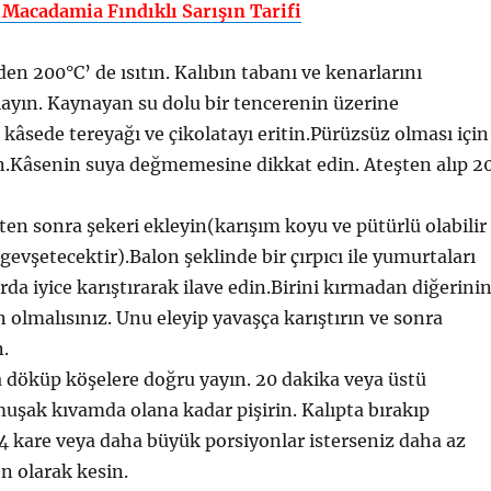
 Macadamia Fındıklı Sarışın Tarifi
den 200°C’ de ısıtın. Kalıbın tabanı ve kenarlarını
ayın. Kaynayan su dolu bir tencerenin üzerine
r kâsede tereyağı ve çikolatayı eritin.Pürüzsüz olması için
rın.Kâsenin suya değmemesine dikkat edin. Ateşten alıp 2
kten sonra şekeri ekleyin(karışım koyu ve pütürlü olabilir
evşetecektir).Balon şeklinde bir çırpıcı ile yumurtaları
rda iyice karıştırarak ilave edin.Birini kırmadan diğerini
 olmalısınız. Unu eleyip yavaşça karıştırın ve sonra
n.
a döküp köşelere doğru yayın. 20 dakika veya üstü
umuşak kıvamda olana kadar pişirin. Kalıpta bırakıp
 kare veya daha büyük porsiyonlar isterseniz daha az
n olarak kesin.