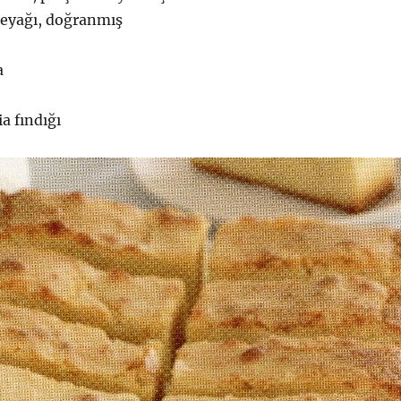
reyağı, doğranmış
a
a fındığı