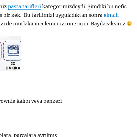
imiz
pasta tarifleri
kategorimizdeydi. Şimdiki bu nefis
is bir kek. Bu tarifimizi uyguladıktan sonra
elmalı
izi de mutlaka incelemenizi öneririm. Bayılacaksınız
rownie kalıbı veya benzeri
olata, parçalara ayrılmış