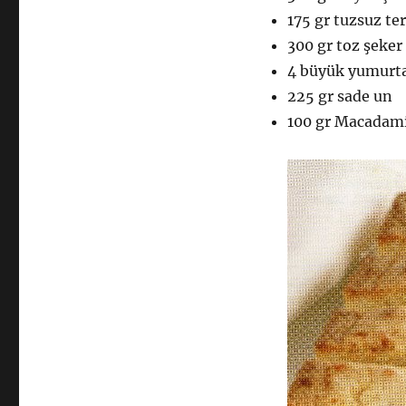
175 gr tuzsuz te
300 gr toz şeker
4 büyük yumurt
225 gr sade un
100 gr Macadami