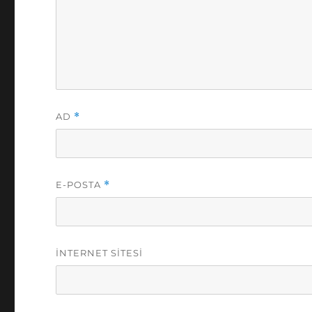
AD
*
E-POSTA
*
İNTERNET SITESI