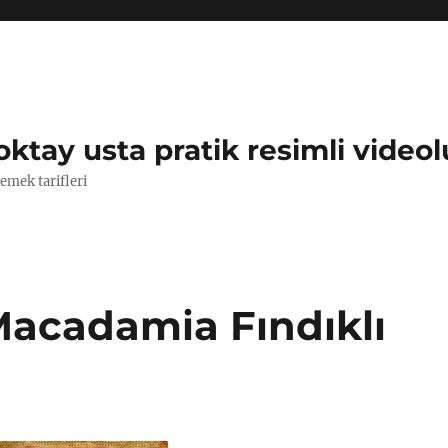
oktay usta pratik resimli videol
yemek tarifleri
Macadamia Fındıklı