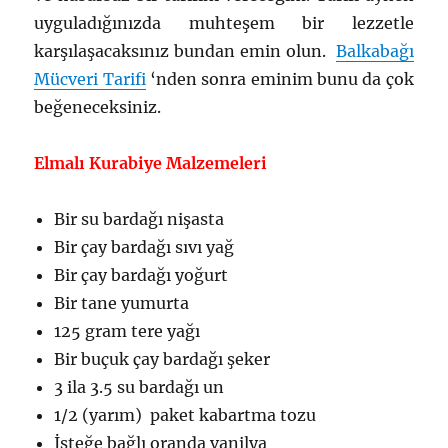
uyguladığınızda muhteşem bir lezzetle
karşılaşacaksınız bundan emin olun.
Balkabağı
Mücveri Tarifi
‘nden sonra eminim bunu da çok
beğeneceksiniz.
Elmalı Kurabiye Malzemeleri
Bir su bardağı nişasta
Bir çay bardağı sıvı yağ
Bir çay bardağı yoğurt
Bir tane yumurta
125 gram tere yağı
Bir buçuk çay bardağı şeker
3 ila 3.5 su bardağı un
1/2 (yarım) paket kabartma tozu
İsteğe bağlı oranda vanilya