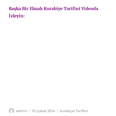
Başka Bir Elmalı Kurabiye Tarifini Videoda
İzleyin:
Yazar
Yayın
Kategoriler
admin
10 Şubat 2014
Kurabiye Tarifleri
tarihi