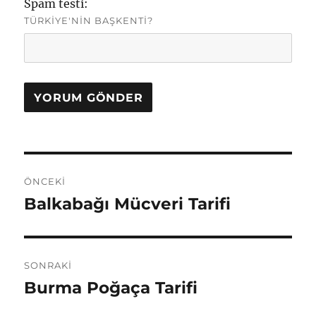
Spam testi:
TÜRKIYE'NIN BAŞKENTI?
Yazı
ÖNCEKI
gezinmesi
Balkabağı Mücveri Tarifi
Önceki
yazı:
SONRAKI
Burma Poğaça Tarifi
Sonraki
yazı: