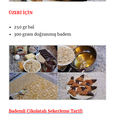
ÜZERİ İÇİN
250 gr bal
300 gram doğranmış badem
Bademli Çikolatalı Şekerleme Tarifi