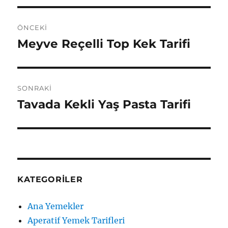
Yazı
ÖNCEKI
gezinmesi
Meyve Reçelli Top Kek Tarifi
Önceki
yazı:
SONRAKI
Tavada Kekli Yaş Pasta Tarifi
Sonraki
yazı:
KATEGORILER
Ana Yemekler
Aperatif Yemek Tarifleri