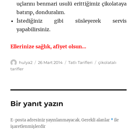
uçlarını benmari usulü erittiğimiz çikolataya
batırıp, donduralım.
İstediğiniz gibi süsleyerek servis
yapabilirsiniz.
Ellerinize sağlık, afiyet olsun…
Yazar
Yayın
Kategoriler
Etiketler
hulya2
26 Mart 2014
Tatlı Tarifleri
çikolatalı
tarihi
tarifler
Bir yanıt yazın
E-posta adresiniz yayınlanmayacak.
Gerekli alanlar
*
ile
işaretlenmişlerdir