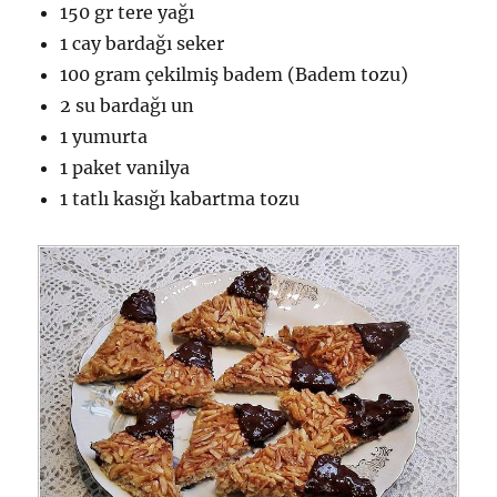
150 gr tere yağı
1 cay bardağı seker
100 gram çekilmiş badem (Badem tozu)
2 su bardağı un
1 yumurta
1 paket vanilya
1 tatlı kasığı kabartma tozu