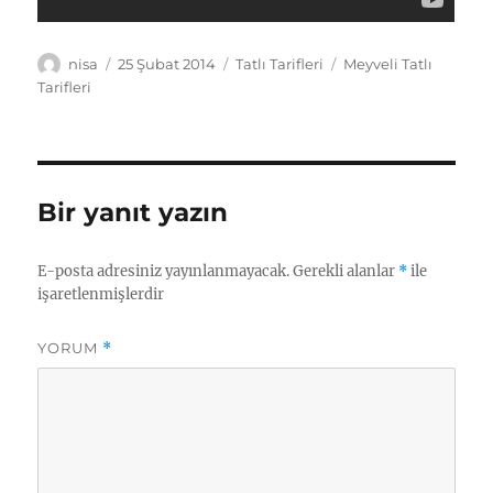
Yazar
Yayın
Kategoriler
Etiketler
nisa
25 Şubat 2014
Tatlı Tarifleri
Meyveli Tatlı
tarihi
Tarifleri
Bir yanıt yazın
E-posta adresiniz yayınlanmayacak.
Gerekli alanlar
*
ile
işaretlenmişlerdir
YORUM
*