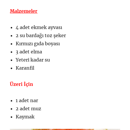
Malzemeler
4 adet ekmek ayvası
2 su bardağı toz şeker
Kırmızı gıda boyası
3 adet elma
Yeteri kadar su
Karanfil
Üzeri İçin
1 adet nar
2 adet muz
Kaymak