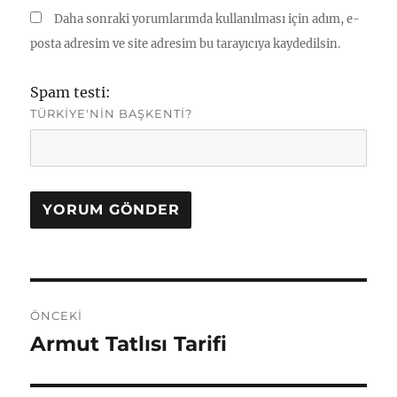
Daha sonraki yorumlarımda kullanılması için adım, e-
posta adresim ve site adresim bu tarayıcıya kaydedilsin.
Spam testi:
TÜRKIYE'NIN BAŞKENTI?
Yazı
ÖNCEKI
gezinmesi
Armut Tatlısı Tarifi
Önceki
yazı: