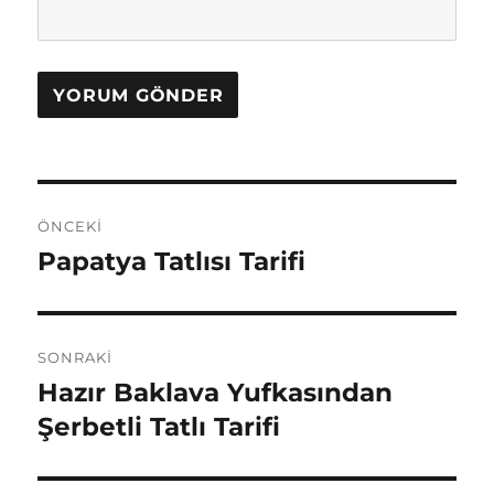
Yazı
ÖNCEKI
gezinmesi
Papatya Tatlısı Tarifi
Önceki
yazı:
SONRAKI
Hazır Baklava Yufkasından
Sonraki
yazı:
Şerbetli Tatlı Tarifi