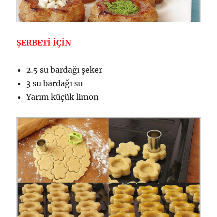
ŞERBETİ İÇİN
2.5 su bardağı şeker
3 su bardağı su
Yarım küçük limon