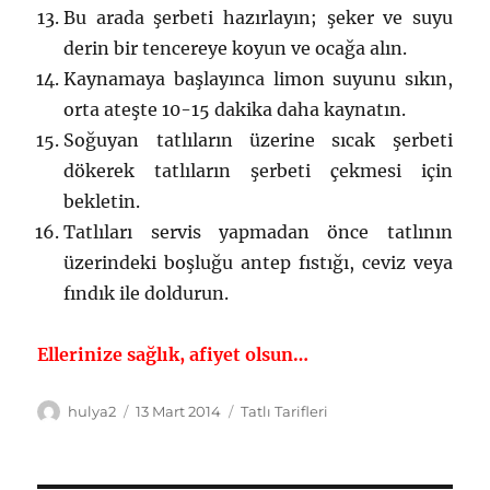
Bu arada şerbeti hazırlayın; şeker ve suyu
derin bir tencereye koyun ve ocağa alın.
Kaynamaya başlayınca limon suyunu sıkın,
orta ateşte 10-15 dakika daha kaynatın.
Soğuyan tatlıların üzerine sıcak şerbeti
dökerek tatlıların şerbeti çekmesi için
bekletin.
Tatlıları servis yapmadan önce tatlının
üzerindeki boşluğu antep fıstığı, ceviz veya
fındık ile doldurun.
Ellerinize sağlık, afiyet olsun…
Yazar
Yayın
Kategoriler
hulya2
13 Mart 2014
Tatlı Tarifleri
tarihi