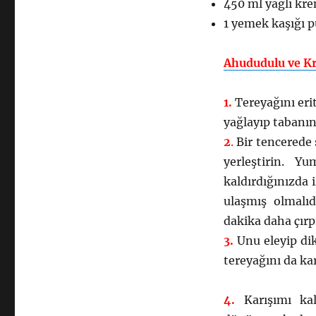
450 ml yağlı kr
1 yemek kaşığı p
Ahududulu ve Kr
1.
Tereyağını erit
yağlayıp tabanı
2
.
Bir tencerede 
yerleştirin. Y
kaldırdığınızda 
ulaşmış olmalıd
dakika daha çırp
3.
Unu eleyip dik
tereyağını da kar
4.
Karışımı ka