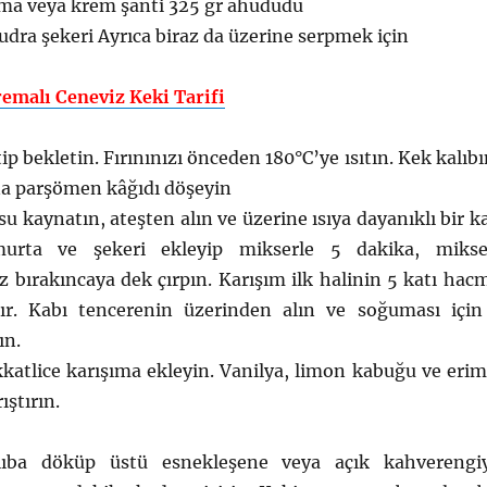
ema veya krem şanti 325 gr ahududu
udra şekeri Ayrıca biraz da üzerine serpmek için
emalı Ceneviz Keki Tarifi
ip bekletin. Fırınınızı önceden 180°C’ye ısıtın. Kek kalıbı
na parşömen kâğıdı döşeyin
su kaynatın, ateşten alın ve üzerine ısıya dayanıklı bir k
umurta ve şekeri ekleyip mikserle 5 dakika, mikse
iz bırakıncaya dek çırpın. Karışım ilk halinin 5 katı hac
ır. Kabı tencerenin üzerinden alın ve soğuması için
ın.
katlice karışıma ekleyin. Vanilya, limon kabuğu ve erim
ıştırın.
lıba döküp üstü esnekleşene veya açık kahverengi