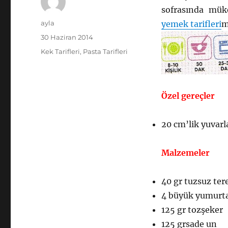
sofrasında mük
Yazar
ayla
yemek tarifleri
m
Yayın
30 Haziran 2014
tarihi
Kategoriler
Kek Tarifleri
,
Pasta Tarifleri
Özel gereçler
20 cm’lik yuvarla
Malzemeler
40 gr tuzsuz ter
4 büyük yumurt
125 gr tozşeker
125 grsade un