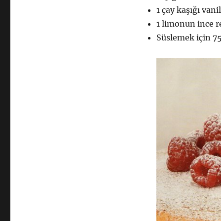
1 çay kaşığı vani
1 limonun ince 
Süslemek için 75