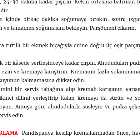
 25-30 dakika kadar pişirin. Kekin ortasına batırılan b
dır.
ın içinde birkaç dakika soğumaya bırakın, sonra ızga
rin ve tamamen soğumasını bekleyin. Parşömeni çıkarın.
 tırtıllı bir ekmek bıçağıyla enine doğru üç eşit parça
bir kâsede sertleşinceye kadar çırpın. Ahududuları pud
çe ezin ve kremaya karıştırın. Kremanın fazla sulanmama
 suyunun kalmamasına dikkat edin.
mini bir servis tabağına alıp kremalı karışımın yarısı
ikinci dilimi yerleştirip kalan kremayı da sürün ve s
koyun. Arzuya göre ahududularla süsleyin ve pudra şeke
rvis edin.
IRLAMA
Pandispanya kesilip kremalanmadan önce, ha