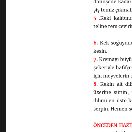
dönüşene kadar,
şiş temiz çıkmalı
5
.
Keki kalıbın
teline ters çevi
6.
Kek soğuyunca
kesin.
7.
Kremayı büyük 
şekeriyle hafif
için meyvelerin
8.
Kekin alt dili
üzerine sürün, 
dilimi en üste 
serpin. Hemen se
ÖNCEDEN HAZ