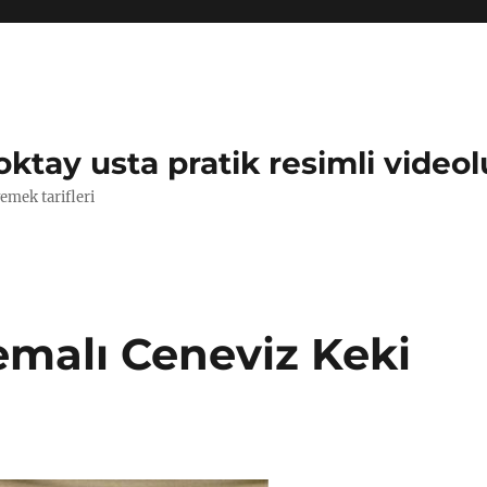
oktay usta pratik resimli videol
yemek tarifleri
malı Ceneviz Keki