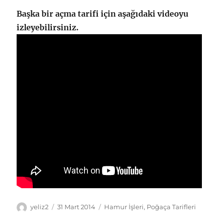
Başka bir açma tarifi için aşağıdaki videoyu
izleyebilirsiniz.
Yazar
Yayın
Kategoriler
yeliz2
31 Mart 2014
Hamur İşleri
,
Poğaça Tarifleri
tarihi