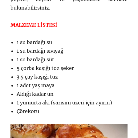
bulunabilirsiniz.
MALZEME LİSTESİ
1 su bardağı su
1 su bardağı sıvıyağ
1 su bardağı süt
5 çorba kaşığı toz şeker
3.5 çay kaşığı tuz
1 adet yaş maya
Aldığı kadar un
1 yumurta akı (sarısını üzeri için ayırın)
Çörekotu