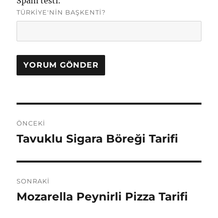
Spam testi:
TÜRKIYE'NIN BAŞKENTI?
Yazı
ÖNCEKI
gezinmesi
Tavuklu Sigara Böreği Tarifi
Önceki
yazı:
SONRAKI
Mozarella Peynirli Pizza Tarifi
Sonraki
yazı: