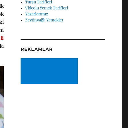
Turşu Tarifleri
ik
Videolu Yemek Tarifleri
ek
Yazarlarımız
Zeytinyağlı Yemekler
ki
em
li
da
REKLAMLAR