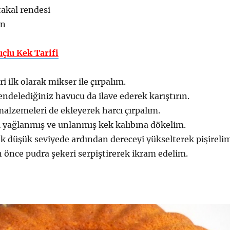
rtakal rendesi
ın
çlu Kek Tarifi
 ilk olarak mikser ile çırpalım.
endelediğiniz havucu da ilave ederek karıştırın.
alzemeleri de ekleyerek harcı çırpalım.
ı yağlanmış ve unlanmış kek kalıbına dökelim.
 düşük seviyede ardından dereceyi yükselterek pişirelim
önce pudra şekeri serpiştirerek ikram edelim.