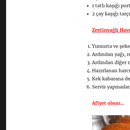
1 tatlı kaşığı po
2 çay kaşığı tarç
Zeytinyağlı Havu
Yumurta ve şekeri
Ardından yağı, r
Ardından diğer m
Hazırlanan harc
Kek kabarana dek
Servis yapmadan 
Afiyet olsun…