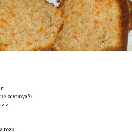
er
ine zeytinyağı
eviz
a tozu