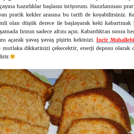
çayına hazırlıklar başlasın istiyorum. Hazırlanması prat
n pratik kekler arasına bu tarifi de koyabilirsiniz. K
emli olan düşük derece ile başlayarak keki kabartmak 
mada fırının sadece altını açın. Kabardıktan sonra h
ını açarak yavaş yavaş pişirin kekinizi.
İncir Muhallebi
 mutlaka dikkatinizi çekecektir, enerji deposu olarak 
liriz