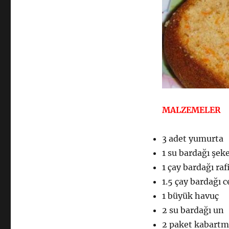
MALZEMELER
3 adet yumurta
1 su bardağı şek
1 çay bardağı raf
1.5 çay bardağı c
1 büyük havuç
2 su bardağı un
2 paket kabartm