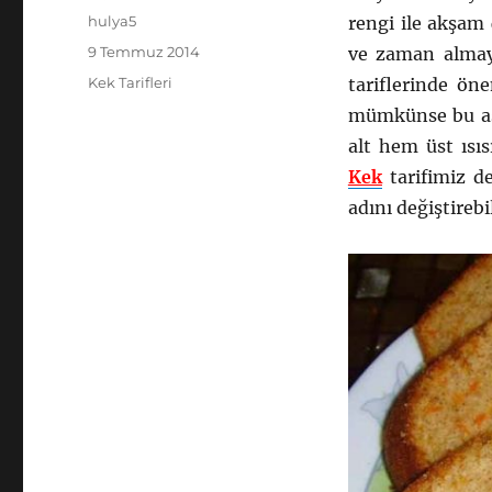
Yazar
hulya5
rengi ile akşam 
Yayın
9 Temmuz 2014
ve zaman almaya
tarihi
Kategoriler
Kek Tarifleri
tariflerinde ön
mümkünse bu aşa
alt hem üst ısıs
Kek
tarifimiz de
adını değiştirebi