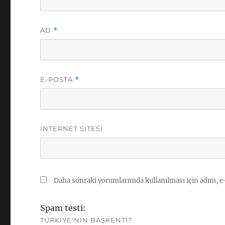
AD
*
E-POSTA
*
İNTERNET SITESI
Daha sonraki yorumlarımda kullanılması için adım, e-
Spam testi:
TÜRKIYE'NIN BAŞKENTI?