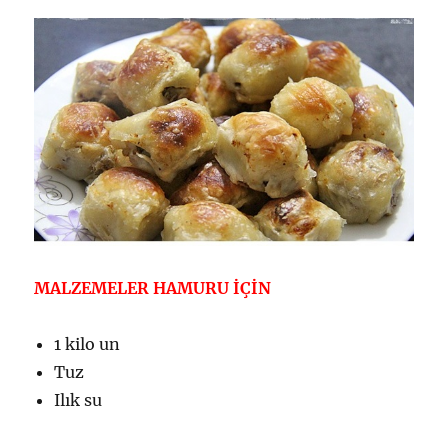
MALZEMELER
HAMURU İÇİN
1 kilo un
Tuz
Ilık su