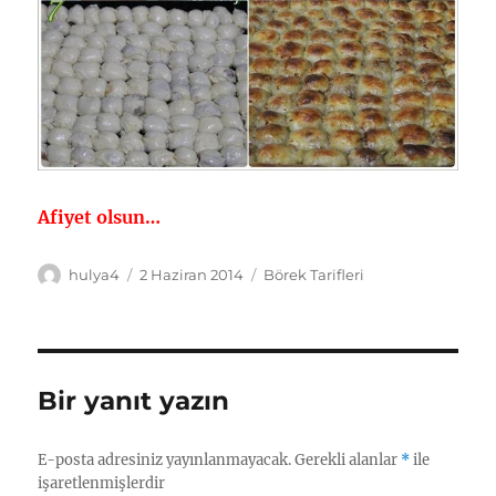
Afiyet olsun…
Yazar
Yayın
Kategoriler
hulya4
2 Haziran 2014
Börek Tarifleri
tarihi
Bir yanıt yazın
E-posta adresiniz yayınlanmayacak.
Gerekli alanlar
*
ile
işaretlenmişlerdir