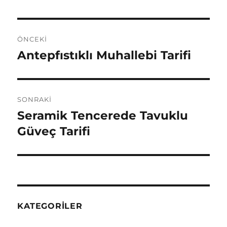
Yazı
ÖNCEKI
gezinmesi
Antepfıstıklı Muhallebi Tarifi
Önceki
yazı:
SONRAKI
Seramik Tencerede Tavuklu
Sonraki
yazı:
Güveç Tarifi
KATEGORILER