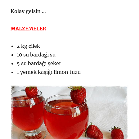
Kolay gelsin …
MALZEMELER
2 kg çilek
10 su bardağı su
5 su bardağı şeker
1 yemek kaşığı limon tuzu