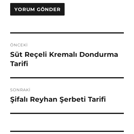
Yazı
ÖNCEKI
gezinmesi
Süt Reçeli Kremalı Dondurma
Önceki
yazı:
Tarifi
SONRAKI
Şifalı Reyhan Şerbeti Tarifi
Sonraki
yazı: