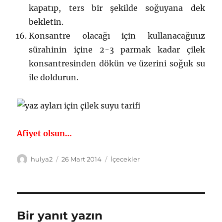
kapatıp, ters bir şekilde soğuyana dek
bekletin.
Konsantre olacağı için kullanacağınız
sürahinin içine 2-3 parmak kadar çilek
konsantresinden dökün ve üzerini soğuk su
ile doldurun.
Afiyet olsun…
Yazar
Yayın
Kategoriler
hulya2
26 Mart 2014
İçecekler
tarihi
Bir yanıt yazın