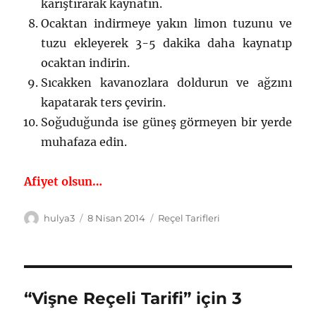
karıştırarak kaynatın.
Ocaktan indirmeye yakın limon tuzunu ve
tuzu ekleyerek 3-5 dakika daha kaynatıp
ocaktan indirin.
Sıcakken kavanozlara doldurun ve ağzını
kapatarak ters çevirin.
Soğuduğunda ise güneş görmeyen bir yerde
muhafaza edin.
Afiyet olsun…
Yazar
Yayın
Kategoriler
hulya3
8 Nisan 2014
Reçel Tarifleri
tarihi
“Vişne Reçeli Tarifi” için 3