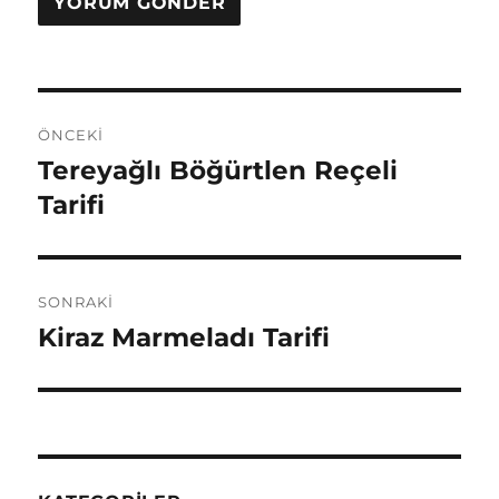
Yazı
ÖNCEKI
gezinmesi
Tereyağlı Böğürtlen Reçeli
Önceki
yazı:
Tarifi
SONRAKI
Kiraz Marmeladı Tarifi
Sonraki
yazı: