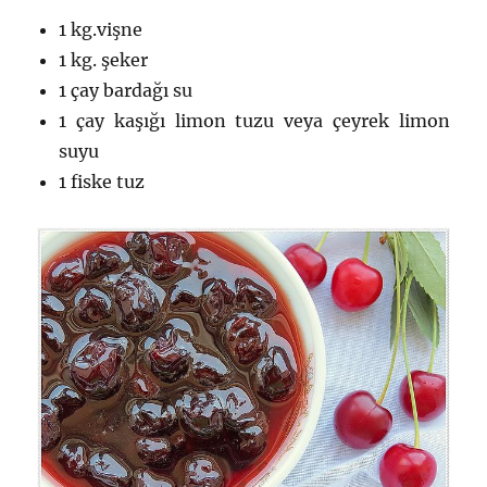
1 kg.vişne
1 kg. şeker
1 çay bardağı su
1 çay kaşığı limon tuzu veya çeyrek limon
suyu
1 fiske tuz