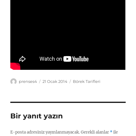
Yazar
Yayın
Kategoriler
prenses4
21 Ocak 2014
Börek Tarifleri
tarihi
Bir yanıt yazın
E-posta adresiniz yayınlanmayacak.
Gerekli alanlar
*
ile