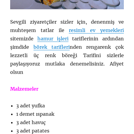
Sevgili ziyaretçiler sizler için, denenmiş ve
muhteşem tatlar ile
resimli ev yemekleri
sitemizde
hamur işleri
tariflerinin ardından
şimdide
börek tarifleri
nden rengarenk çok
lezzetli üç renk böreği Tarifini sizlerle
paylaşıyoruz mutlaka denemelisiniz. Afiyet
olsun
Malzemeler
3 adet yufka
1 demet ıspanak
3 adet havuç
3 adet patates