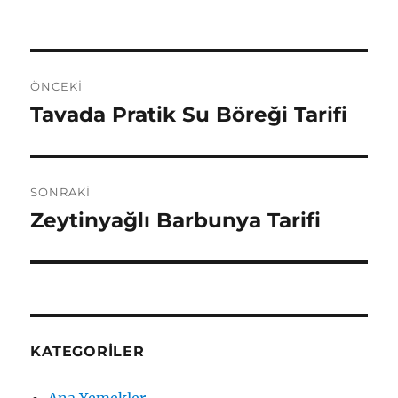
Yazı
ÖNCEKI
gezinmesi
Tavada Pratik Su Böreği Tarifi
Önceki
yazı:
SONRAKI
Zeytinyağlı Barbunya Tarifi
Sonraki
yazı:
KATEGORILER
Ana Yemekler