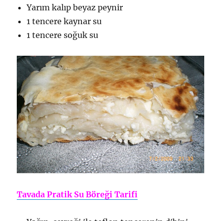
Yarım kalıp beyaz peynir
1 tencere kaynar su
1 tencere soğuk su
Tavada Pratik Su Böreği Tarifi