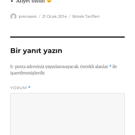
Afiyet olsun
Yazar
Yayın
Kategoriler
prenses4
21 Ocak 2014
Börek Tarifleri
tarihi
Bir yanıt yazın
E-posta adresiniz yayınlanmayacak.
Gerekli alanlar
*
ile
işaretlenmişlerdir
YORUM
*