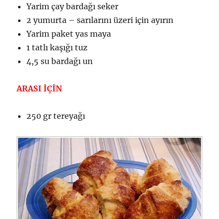
Yarim çay bardağı seker
2 yumurta – sarılarını üzeri için ayırın
Yarim paket yas maya
1 tatlı kaşığı tuz
4,5 su bardağı un
ARASI İÇİN
250 gr tereyağı