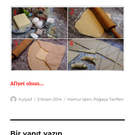
Afiyet olsun…
Yazar
Yayın
Kategoriler
hulya3
3 Nisan 2014
Hamur İşleri
,
Poğaça Tarifleri
tarihi
Bir yanıt yazın