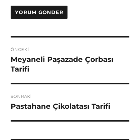
Yazı
ÖNCEKI
gezinmesi
Meyaneli Paşazade Çorbası
Önceki
yazı:
Tarifi
SONRAKI
Pastahane Çikolatası Tarifi
Sonraki
yazı: