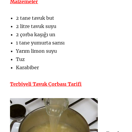
Malzemeler
2 tane tavuk but
2 litre tavuk suyu
2 çorba kaşığı un
1 tane yumurta sarısı
Yarım limon suyu
Tuz
Karabiber
Terbiyeli Tavuk Çorbası Tarifi