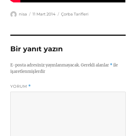
Yazar
Yayın
Kategoriler
nisa
11 Mart 2014
Çorba Tarifleri
tarihi
Bir yanıt yazın
E-posta adresiniz yayınlanmayacak.
Gerekli alanlar
*
ile
işaretlenmişlerdir
YORUM
*