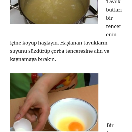
Tavuk
butları
bir
tencer
enin
içine koyup haşlayın. Haşlanan tavukların
suyunu süzdürüp çorba tenceresine alın ve
kaynamaya bırakın.
Bir