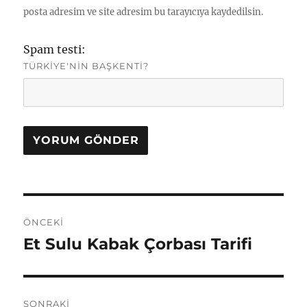
posta adresim ve site adresim bu tarayıcıya kaydedilsin.
Spam testi:
TÜRKIYE'NIN BAŞKENTI?
Yazı
ÖNCEKI
gezinmesi
Et Sulu Kabak Çorbası Tarifi
Önceki
yazı:
SONRAKI