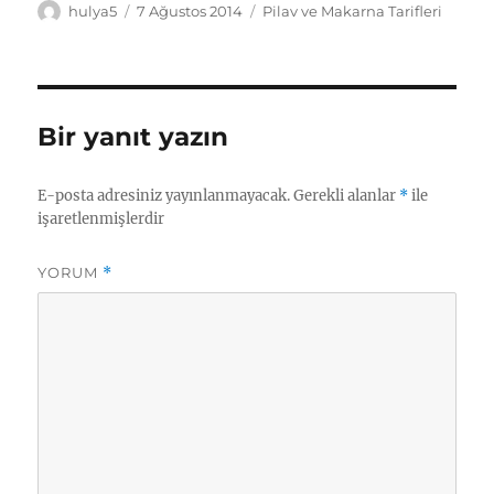
Yazar
Yayın
Kategoriler
hulya5
7 Ağustos 2014
Pilav ve Makarna Tarifleri
tarihi
Bir yanıt yazın
E-posta adresiniz yayınlanmayacak.
Gerekli alanlar
*
ile
işaretlenmişlerdir
YORUM
*