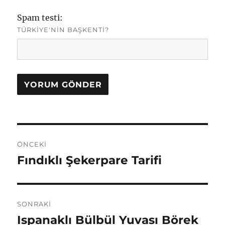
Spam testi:
TÜRKIYE'NIN BAŞKENTI?
Yazı
ÖNCEKI
gezinmesi
Fındıklı Şekerpare Tarifi
Önceki
yazı:
SONRAKI
Ispanaklı Bülbül Yuvası Börek
Sonraki