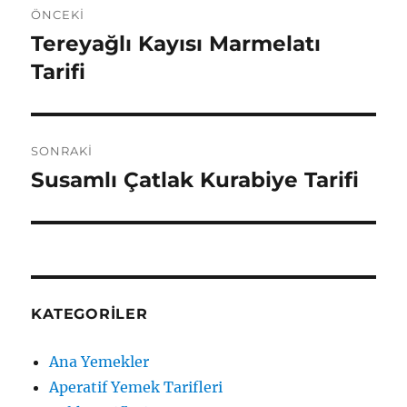
ÖNCEKI
gezinmesi
Tereyağlı Kayısı Marmelatı
Önceki
yazı:
Tarifi
SONRAKI
Susamlı Çatlak Kurabiye Tarifi
Sonraki
yazı:
KATEGORILER
Ana Yemekler
Aperatif Yemek Tarifleri