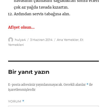
havasının çıkmasını sağladıktan sonra etleri
çok az yağda tavada kızartın.
Ardından servis tabağına alın.
Afiyet olsun…
Yazar
Yayın
Kategoriler
hulya4
3 Haziran 2014
Ana Yemekler
,
Et
tarihi
Yemekleri
Bir yanıt yazın
E-posta adresiniz yayınlanmayacak.
Gerekli alanlar
*
ile
işaretlenmişlerdir
YORUM
*