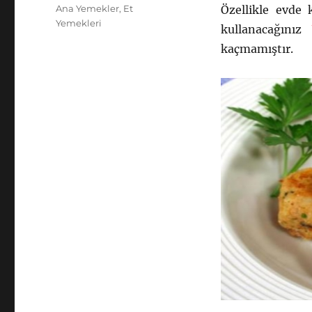
tarihi
Kategoriler
Ana Yemekler
,
Et
Özellikle evde k
Yemekleri
kullanacağını
kaçmamıştır.