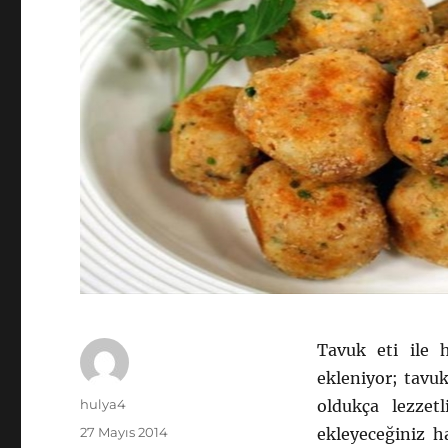
Tavuk eti ile h
ekleniyor; tavu
Yazar
hulya4
oldukça lezzetl
Yayın
27 Mayıs 2014
ekleyeceğiniz h