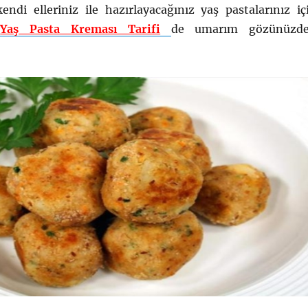
endi elleriniz ile hazırlayacağınız yaş pastalarınız iç
z
Yaş Pasta Kreması Tarifi
de umarım gözünüzd