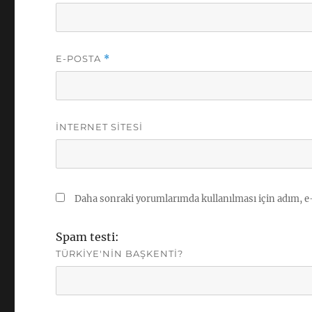
E-POSTA
*
İNTERNET SITESI
Daha sonraki yorumlarımda kullanılması için adım, e-
Spam testi:
TÜRKIYE'NIN BAŞKENTI?