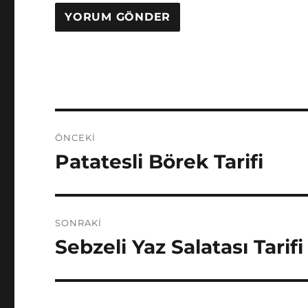
Yazı
ÖNCEKI
gezinmesi
Patatesli Börek Tarifi
Önceki
yazı:
SONRAKI
Sebzeli Yaz Salatası Tarifi
Sonraki
yazı: