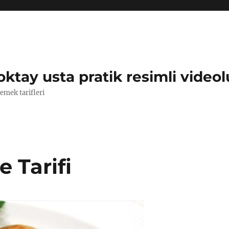
oktay usta pratik resimli videol
yemek tarifleri
 Tarifi