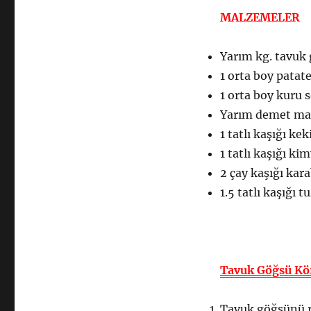
MALZEMELER
Yarım kg. tavuk
1 orta boy patat
1 orta boy kuru 
Yarım demet m
1 tatlı kaşığı kek
1 tatlı kaşığı ki
2 çay kaşığı kar
1.5 tatlı kaşığı t
Tavuk Göğsü Köf
Tavuk göğsünü r