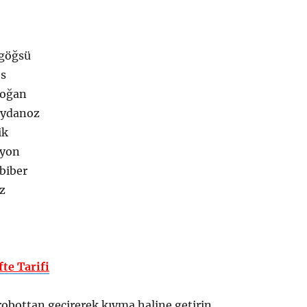
 göğsü
es
soğan
aydanoz
ik
myon
abiber
uz
te Tarifi
obottan geçirerek kıyma haline getirin.