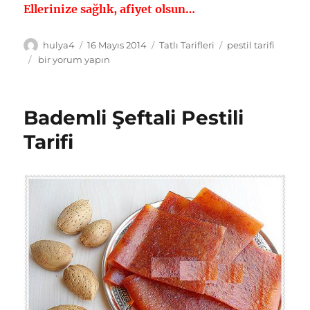
Ellerinize sağlık, afiyet olsun…
Yazar
Yayın
Kategoriler
Etiketler
hulya4
16 Mayıs 2014
Tatlı Tarifleri
pestil tarifi
tarihi
Kırmızı
bir yorum yapın
Erik
Pestili
Tarifi
Bademli Şeftali Pestili
için
Tarifi