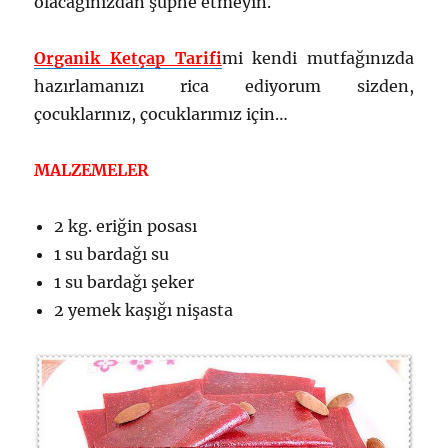
olacağınızdan şüphe etmeyin.
Organik Ketçap Tarifi
mi kendi mutfağınızda
hazırlamanızı rica ediyorum sizden,
çocuklarınız, çocuklarımız için…
MALZEMELER
2 kg. eriğin posası
1 su bardağı su
1 su bardağı şeker
2 yemek kaşığı nişasta