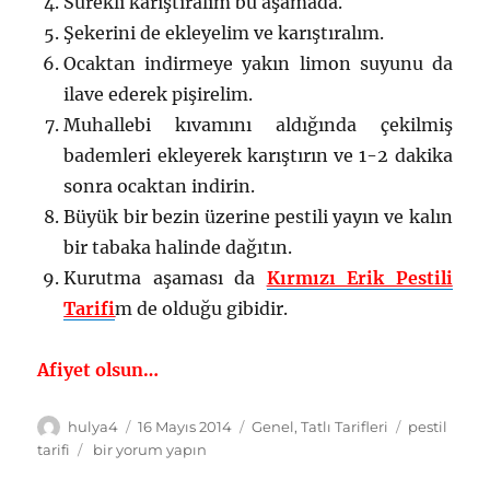
Sürekli karıştıralım bu aşamada.
Şekerini de ekleyelim ve karıştıralım.
Ocaktan indirmeye yakın limon suyunu da
ilave ederek pişirelim.
Muhallebi kıvamını aldığında çekilmiş
bademleri ekleyerek karıştırın ve 1-2 dakika
sonra ocaktan indirin.
Büyük bir bezin üzerine pestili yayın ve kalın
bir tabaka halinde dağıtın.
Kurutma aşaması da
Kırmızı Erik Pestili
Tarifi
m de olduğu gibidir.
Afiyet olsun…
Yazar
Yayın
Kategoriler
Etiketler
hulya4
16 Mayıs 2014
Genel
,
Tatlı Tarifleri
pestil
tarihi
Bademli
tarifi
bir yorum yapın
Şeftali