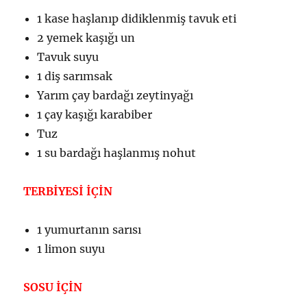
1 kase haşlanıp didiklenmiş tavuk eti
2 yemek kaşığı un
Tavuk suyu
1 diş sarımsak
Yarım çay bardağı zeytinyağı
1 çay kaşığı karabiber
Tuz
1 su bardağı haşlanmış nohut
TERBİYESİ İÇİN
1 yumurtanın sarısı
1 limon suyu
SOSU İÇİN