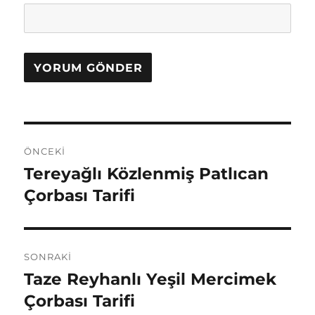
Yazı
ÖNCEKI
gezinmesi
Tereyağlı Közlenmiş Patlıcan
Önceki
yazı:
Çorbası Tarifi
SONRAKI
Taze Reyhanlı Yeşil Mercimek
Sonraki
yazı:
Çorbası Tarifi