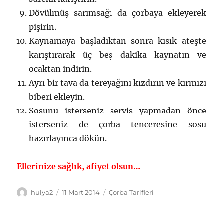
Dövülmüş sarımsağı da çorbaya ekleyerek
pişirin.
Kaynamaya başladıktan sonra kısık ateşte
karıştırarak üç beş dakika kaynatın ve
ocaktan indirin.
Ayrı bir tava da tereyağını kızdırın ve kırmızı
biberi ekleyin.
Sosunu isterseniz servis yapmadan önce
isterseniz de çorba tenceresine sosu
hazırlayınca dökün.
Ellerinize sağlık, afiyet olsun…
Yazar
Yayın
Kategoriler
hulya2
11 Mart 2014
Çorba Tarifleri
tarihi