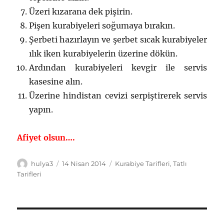
Üzeri kızarana dek pişirin.
Pişen kurabiyeleri soğumaya bırakın.
Şerbeti hazırlayın ve şerbet sıcak kurabiyeler
ılık iken kurabiyelerin üzerine dökün.
Ardından kurabiyeleri kevgir ile servis
kasesine alın.
Üzerine hindistan cevizi serpiştirerek servis
yapın.
Afiyet olsun….
Yazar
Yayın
Kategoriler
hulya3
14 Nisan 2014
Kurabiye Tarifleri
,
Tatlı
tarihi
Tarifleri