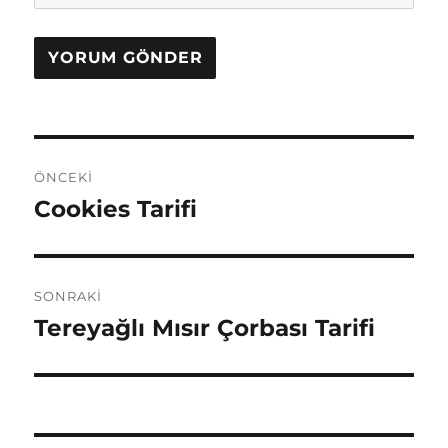
Yazı
ÖNCEKI
gezinmesi
Cookies Tarifi
Önceki
yazı:
SONRAKI
Tereyağlı Mısır Çorbası Tarifi
Sonraki
yazı: