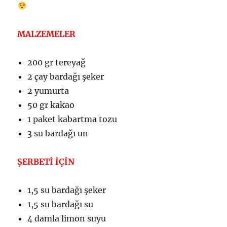
MALZEMELER
200 gr tereyağ
2 çay bardağı şeker
2 yumurta
50 gr kakao
1 paket kabartma tozu
3 su bardağı un
ŞERBETİ İÇİN
1,5 su bardağı şeker
1,5 su bardağı su
4 damla limon suyu