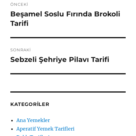
ÖNCEKI
gezinmesi
Beşamel Soslu Fırında Brokoli
Önceki
yazı:
Tarifi
SONRAKI
Sebzeli Şehriye Pilavı Tarifi
Sonraki
yazı:
KATEGORILER
Ana Yemekler
Aperatif Yemek Tarifleri