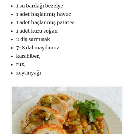
1 su bardağı bezelye
1 adet haşlanmış havuç
1 adet haşlanmış patates
1 adet kuru soğan
2 diş sarmısak
7-8 dal maydanoz
karabiber,
tuz,
zeytinyağı