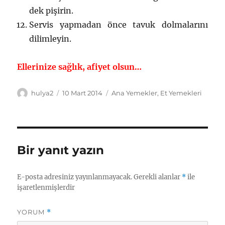
dek pişirin.
Servis yapmadan önce tavuk dolmalarını
dilimleyin.
Ellerinize sağlık, afiyet olsun…
Yazar
Yayın
Kategoriler
hulya2
10 Mart 2014
Ana Yemekler
,
Et Yemekleri
tarihi
Bir yanıt yazın
E-posta adresiniz yayınlanmayacak.
Gerekli alanlar
*
ile
işaretlenmişlerdir
YORUM
*