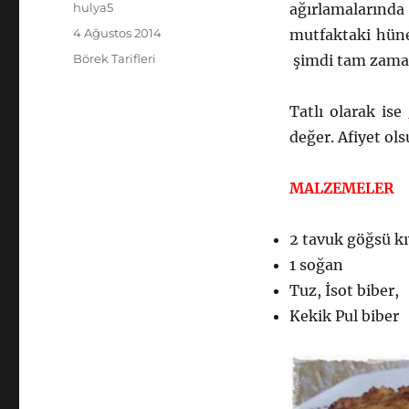
Yazar
hulya5
ağırlamalarında 
Yayın
4 Ağustos 2014
mutfaktaki hüne
tarihi
Kategoriler
Börek Tarifleri
şimdi tam zam
Tatlı olarak ise
değer. Afiyet ols
MALZEMELER
2 tavuk göğsü k
1 soğan
Tuz, İsot biber,
Kekik Pul biber