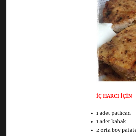
İÇ HARCI İÇİN
1 adet patlıcan
1 adet kabak
2 orta boy patat