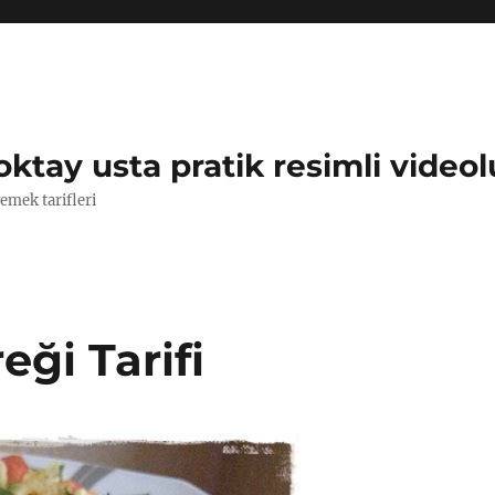
oktay usta pratik resimli videol
yemek tarifleri
eği Tarifi