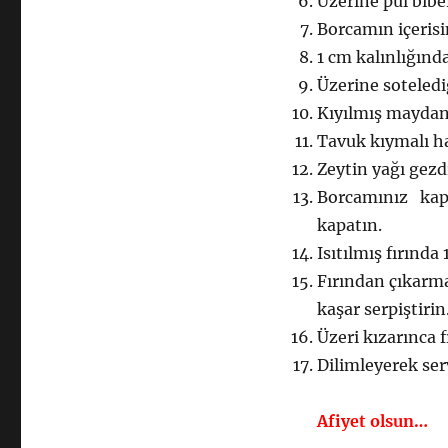
Üzerine pul biber
Borcamın içerisi
1 cm kalınlığınd
Üzerine soteledi
Kıyılmış maydan
Tavuk kıymalı ha
Zeytin yağı gezd
Borcamınız kap
kapatın.
Isıtılmış fırında
Fırından çıkarm
kaşar serpiştirin
Üzeri kızarınca f
Dilimleyerek ser
Afiyet olsun…