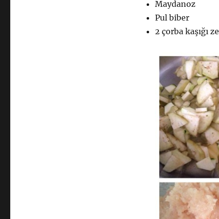
Maydanoz
Pul biber
2 çorba kaşığı z