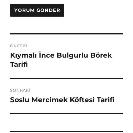
Yazı
ÖNCEKI
gezinmesi
Kıymalı İnce Bulgurlu Börek
Önceki
yazı:
Tarifi
SONRAKI
Soslu Mercimek Köftesi Tarifi
Sonraki
yazı: