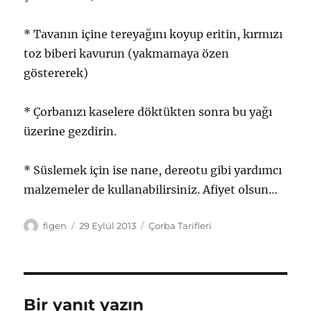
* Tavanın içine tereyağını koyup eritin, kırmızı
toz biberi kavurun (yakmamaya özen
göstererek)
* Çorbanızı kaselere döktükten sonra bu yağı
üzerine gezdirin.
* Süslemek için ise nane, dereotu gibi yardımcı
malzemeler de kullanabilirsiniz. Afiyet olsun…
Yazar
Yayın
Kategoriler
figen
29 Eylül 2013
Çorba Tarifleri
tarihi
Bir yanıt yazın