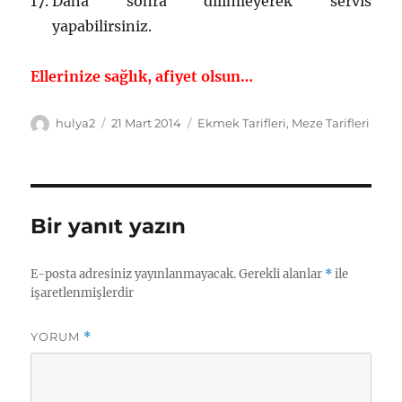
Daha sonra dilimleyerek servis
yapabilirsiniz.
Ellerinize sağlık, afiyet olsun…
Yazar
Yayın
Kategoriler
hulya2
21 Mart 2014
Ekmek Tarifleri
,
Meze Tarifleri
tarihi
Bir yanıt yazın
E-posta adresiniz yayınlanmayacak.
Gerekli alanlar
*
ile
işaretlenmişlerdir
YORUM
*