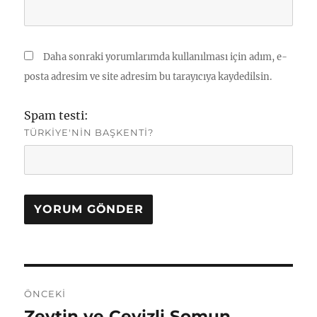
Daha sonraki yorumlarımda kullanılması için adım, e-
posta adresim ve site adresim bu tarayıcıya kaydedilsin.
Spam testi:
TÜRKIYE'NIN BAŞKENTI?
Yazı
ÖNCEKI
gezinmesi
Zeytin ve Cevizli Somun
Önceki