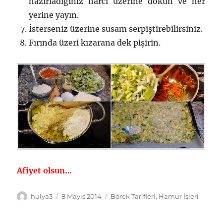
hazırladığınız harcı üzerine dökün ve her
yerine yayın.
İsterseniz üzerine susam serpiştirebilirsiniz.
Fırında üzeri kızarana dek pişirin.
Afiyet olsun…
Yazar
Yayın
Kategoriler
hulya3
8 Mayıs 2014
Börek Tarifleri
,
Hamur İşleri
tarihi