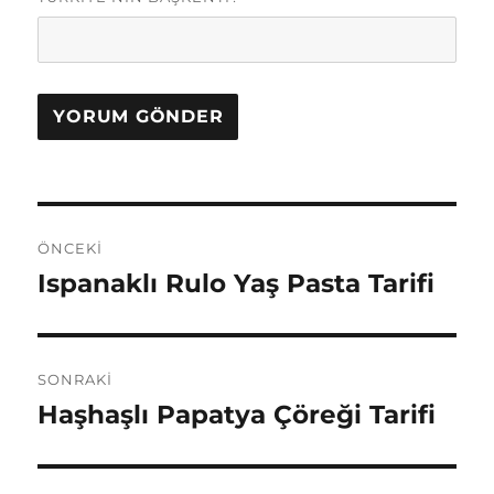
Yazı
ÖNCEKI
gezinmesi
Ispanaklı Rulo Yaş Pasta Tarifi
Önceki
yazı:
SONRAKI
Haşhaşlı Papatya Çöreği Tarifi
Sonraki
yazı: