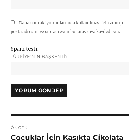
Daha sonraki yorumlarımda kullanılması için adım, e-
posta adresim ve site adresim bu tarayıcıya kaydedilsin.
Spam testi:
TÜRKIYE'NIN BAŞKENTI?
Yazı
ÖNCEKI
gezinmesi
Çocuklar İçin Kaşıkta Çikolata
Önceki