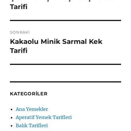
yazı:
Tarifi
SONRAKI
Kakaolu Minik Sarmal Kek
Sonraki
yazı:
Tarifi
KATEGORILER
Ana Yemekler
Aperatif Yemek Tarifleri
Balık Tarifleri