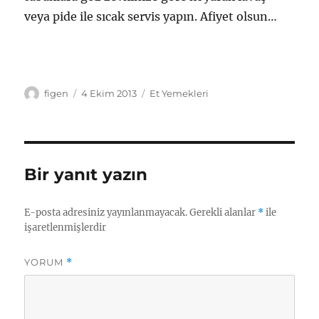
veya pide ile sıcak servis yapın. Afiyet olsun…
Yazar
Yayın
Kategoriler
figen
4 Ekim 2013
Et Yemekleri
tarihi
Bir yanıt yazın
E-posta adresiniz yayınlanmayacak.
Gerekli alanlar
*
ile
işaretlenmişlerdir
YORUM
*