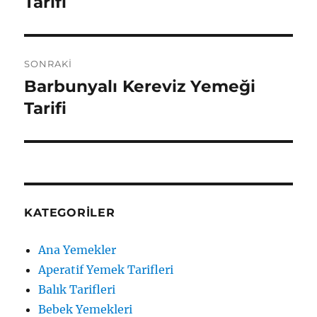
Tarifi
SONRAKI
Barbunyalı Kereviz Yemeği
Sonraki
yazı:
Tarifi
KATEGORILER
Ana Yemekler
Aperatif Yemek Tarifleri
Balık Tarifleri
Bebek Yemekleri