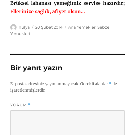
Brüksel lahanası yemeğimiz servise hazırdır;
Ellerinize sağlık, afiyet olsun…
Yazar
Yayın
Kategoriler
hulya
20 Şubat 2014
Ana Yemekler
,
Sebze
tarihi
Yemekleri
Bir yanıt yazın
E-posta adresiniz yayınlanmayacak.
Gerekli alanlar
*
ile
işaretlenmişlerdir
YORUM
*