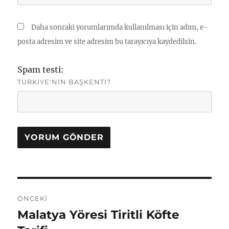
Daha sonraki yorumlarımda kullanılması için adım, e-
posta adresim ve site adresim bu tarayıcıya kaydedilsin.
Spam testi:
TÜRKIYE'NIN BAŞKENTI?
Yazı
ÖNCEKI
gezinmesi
Malatya Yöresi Tiritli Köfte
Önceki
yazı: