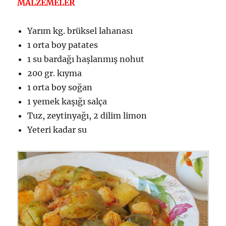
MALZEMELER
Yarım kg. brüksel lahanası
1 orta boy patates
1 su bardağı haşlanmış nohut
200 gr. kıyma
1 orta boy soğan
1 yemek kaşığı salça
Tuz, zeytinyağı, 2 dilim limon
Yeteri kadar su