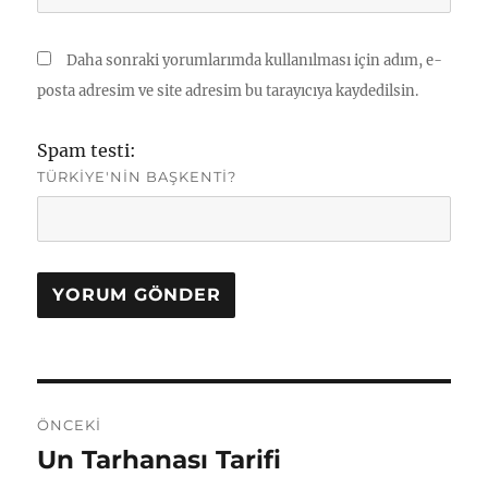
Daha sonraki yorumlarımda kullanılması için adım, e-
posta adresim ve site adresim bu tarayıcıya kaydedilsin.
Spam testi:
TÜRKIYE'NIN BAŞKENTI?
Yazı
ÖNCEKI
gezinmesi
Un Tarhanası Tarifi
Önceki