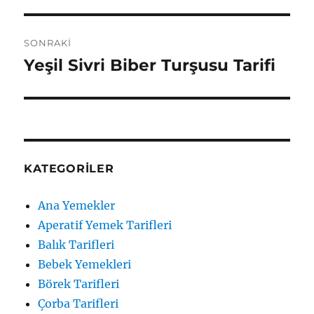
yazı:
SONRAKI
Yeşil Sivri Biber Turşusu Tarifi
Sonraki
yazı:
KATEGORILER
Ana Yemekler
Aperatif Yemek Tarifleri
Balık Tarifleri
Bebek Yemekleri
Börek Tarifleri
Çorba Tarifleri