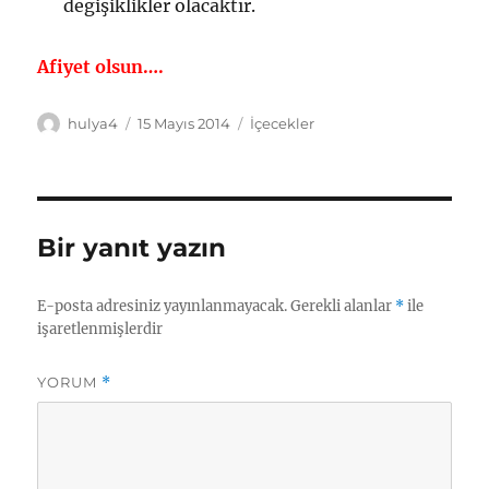
değişiklikler olacaktır.
Afiyet olsun….
Yazar
Yayın
Kategoriler
hulya4
15 Mayıs 2014
İçecekler
tarihi
Bir yanıt yazın
E-posta adresiniz yayınlanmayacak.
Gerekli alanlar
*
ile
işaretlenmişlerdir
YORUM
*