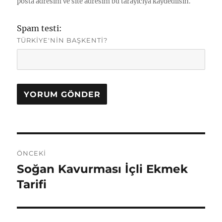
posta adresim ve site adresim bu tarayıcıya kaydedilsin.
Spam testi:
TÜRKIYE'NIN BAŞKENTI?
Yazı
ÖNCEKI
gezinmesi
Soğan Kavurması İçli Ekmek
Önceki
yazı:
Tarifi