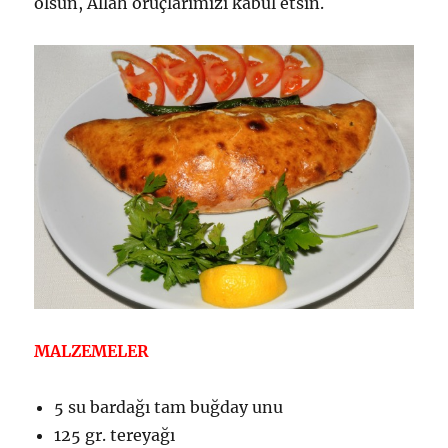
olsun, Allah oruçlarımızı kabul etsin.
MALZEMELER
5 su bardağı tam buğday unu
125 gr. tereyağı