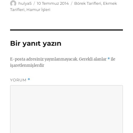
Yazar
Yayın
Kategoriler
hulya5
10 Temmuz 2014
Börek Tarifleri
,
Ekmek
tarihi
Tarifleri
,
Hamur İşleri
Bir yanıt yazın
E-posta adresiniz yayınlanmayacak.
Gerekli alanlar
*
ile
işaretlenmişlerdir
YORUM
*