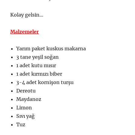
Kolay gelsin…
Malzemeler
Yarım paket kuskus makarna
3 tane yeşil soğan
1 adet kutu mısır
1 adet kırmızı biber
3-4 adet kornişon turşu
Dereotu
Maydanoz
Limon
Sıvı yağ
Tuz