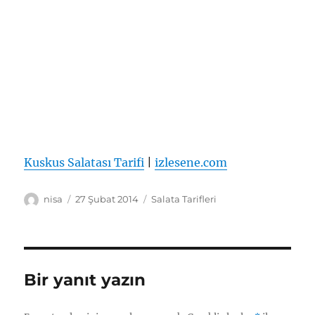
Kuskus Salatası Tarifi
|
izlesene.com
Yazar
Yayın
Kategoriler
nisa
27 Şubat 2014
Salata Tarifleri
tarihi
Bir yanıt yazın