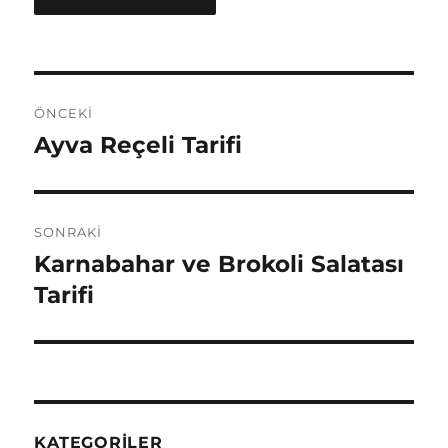
Yazı
ÖNCEKI
gezinmesi
Ayva Reçeli Tarifi
Önceki
yazı:
SONRAKI
Karnabahar ve Brokoli Salatası
Sonraki
yazı:
Tarifi
KATEGORILER