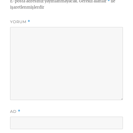
E-posta adresiniz yayınlanmayacak.
Gerekli alanlar
*
ile
işaretlenmişlerdir
YORUM
*
AD
*