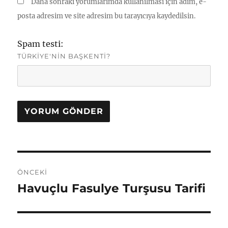
Daha sonraki yorumlarımda kullanılması için adım, e-
posta adresim ve site adresim bu tarayıcıya kaydedilsin.
Spam testi:
TÜRKIYE'NIN BAŞKENTI?
Yazı
ÖNCEKI
gezinmesi
Havuçlu Fasulye Turşusu Tarifi
Önceki
yazı: