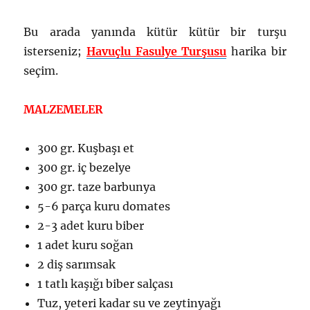
Bu arada yanında kütür kütür bir turşu
isterseniz;
Havuçlu Fasulye Turşusu
harika bir
seçim.
MALZEMELER
300 gr. Kuşbaşı et
300 gr. iç bezelye
300 gr. taze barbunya
5-6 parça kuru domates
2-3 adet kuru biber
1 adet kuru soğan
2 diş sarımsak
1 tatlı kaşığı biber salçası
Tuz, yeteri kadar su ve zeytinyağı