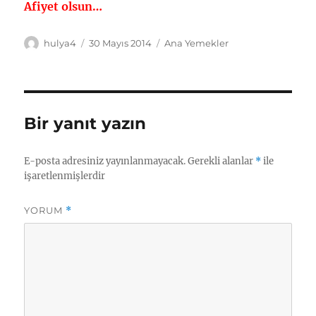
Afiyet olsun…
Yazar
Yayın
Kategoriler
hulya4
30 Mayıs 2014
Ana Yemekler
tarihi
Bir yanıt yazın
E-posta adresiniz yayınlanmayacak.
Gerekli alanlar
*
ile
işaretlenmişlerdir
YORUM
*