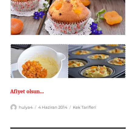
Afiyet olsun…
Yazar
Yayın
Kategoriler
hulya4
4 Haziran 2014
Kek Tarifleri
tarihi