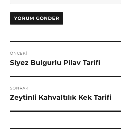
Yazı
ÖNCEKI
gezinmesi
Siyez Bulgurlu Pilav Tarifi
Önceki
yazı:
SONRAKI
Zeytinli Kahvaltılık Kek Tarifi
Sonraki
yazı: