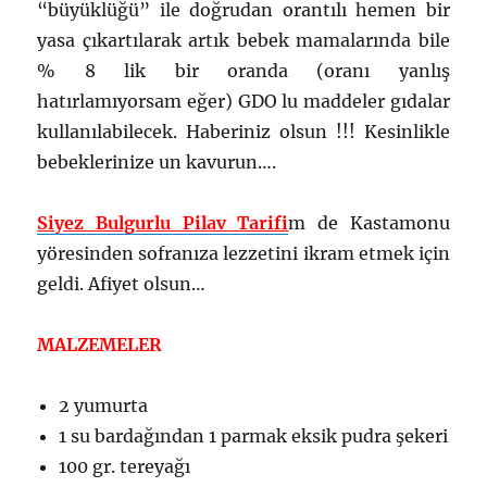
“büyüklüğü” ile doğrudan orantılı hemen bir
yasa çıkartılarak artık bebek mamalarında bile
% 8 lik bir oranda (oranı yanlış
hatırlamıyorsam eğer) GDO lu maddeler gıdalar
kullanılabilecek. Haberiniz olsun !!! Kesinlikle
bebeklerinize un kavurun….
Siyez Bulgurlu Pilav Tarifi
m de Kastamonu
yöresinden sofranıza lezzetini ikram etmek için
geldi. Afiyet olsun…
MALZEMELER
2 yumurta
1 su bardağından 1 parmak eksik pudra şekeri
100 gr. tereyağı