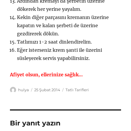
Ardından kremayı da şerbetin üzerine
dökerek her yerine yayalım.
Kekin diğer parçasını kremanın üzerine
kapatın ve kalan şerbeti de üzerine
gezdirerek dökün.
Tatlımızı 1-2 saat dinlendirelim.
Eğer isterseniz krem şanti ile üzerini
süsleyerek servis yapabilirsiniz.
Afiyet olsun, ellerinize sağlık…
Yazar
Yayın
Kategoriler
hulya
25 Şubat 2014
Tatlı Tarifleri
tarihi
Bir yanıt yazın