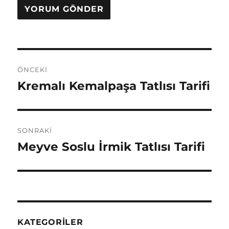
Yazı
ÖNCEKI
gezinmesi
Kremalı Kemalpaşa Tatlısı Tarifi
Önceki
yazı:
SONRAKI
Meyve Soslu İrmik Tatlısı Tarifi
Sonraki
yazı:
KATEGORILER