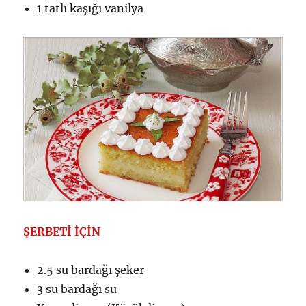
1 tatlı kaşığı vanilya
ŞERBETİ İÇİN
2.5 su bardağı şeker
3 su bardağı su