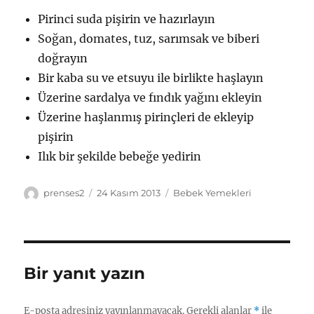
Pirinci suda pişirin ve hazırlayın
Soğan, domates, tuz, sarımsak ve biberi
doğrayın
Bir kaba su ve etsuyu ile birlikte haşlayın
Üzerine sardalya ve fındık yağını ekleyin
Üzerine haşlanmış pirinçleri de ekleyip
pişirin
Ilık bir şekilde bebeğe yedirin
Yazar
Yayın
Kategoriler
prenses2
24 Kasım 2013
Bebek Yemekleri
tarihi
Bir yanıt yazın
E-posta adresiniz yayınlanmayacak.
Gerekli alanlar
*
ile