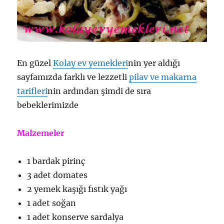
En güzel
Kolay ev yemekleri
nin yer aldığı
sayfamızda farklı ve lezzetli
pilav ve makarna
tarifleri
nin ardından şimdi de sıra
bebeklerimizde
Malzemeler
1 bardak pirinç
3 adet domates
2 yemek kaşığı fıstık yağı
1 adet soğan
1 adet konserve sardalya