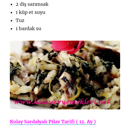
2 diş sarımsak
1 küp et suyu
Tuz
1 bardak su
Kolay Sardalyalı Pilav Tarifi ( 12. Ay )