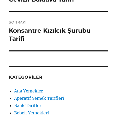
yazı:
SONRAKI
Konsantre Kızılcık Şurubu
Sonraki
yazı:
Tarifi
KATEGORILER
Ana Yemekler
Aperatif Yemek Tarifleri
Balık Tarifleri
Bebek Yemekleri