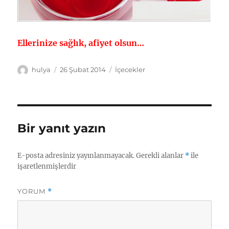
Ellerinize sağlık, afiyet olsun…
Yazar
Yayın
Kategoriler
hulya
26 Şubat 2014
İçecekler
tarihi
Bir yanıt yazın
E-posta adresiniz yayınlanmayacak.
Gerekli alanlar
*
ile
işaretlenmişlerdir
YORUM
*