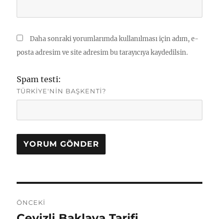
Daha sonraki yorumlarımda kullanılması için adım, e-
posta adresim ve site adresim bu tarayıcıya kaydedilsin.
Spam testi:
TÜRKIYE'NIN BAŞKENTI?
Yazı
ÖNCEKI
gezinmesi
Cevizli Baklava Tarifi
Önceki