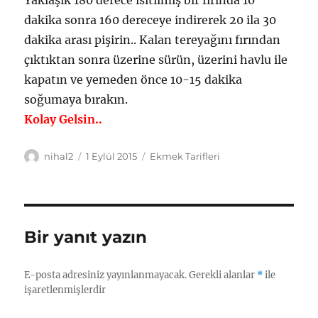
Yaklaşık 180 derece ısıtılmış bir fırında 10
dakika sonra 160 dereceye indirerek 20 ila 30
dakika arası pişirin.. Kalan tereyağını fırından
çıktıktan sonra üzerine sürün, üzerini havlu ile
kapatın ve yemeden önce 10-15 dakika
soğumaya bırakın.
Kolay Gelsin..
Yazar
Yayın
Kategoriler
nihal2
1 Eylül 2015
Ekmek Tarifleri
tarihi
Bir yanıt yazın
E-posta adresiniz yayınlanmayacak.
Gerekli alanlar
*
ile
işaretlenmişlerdir