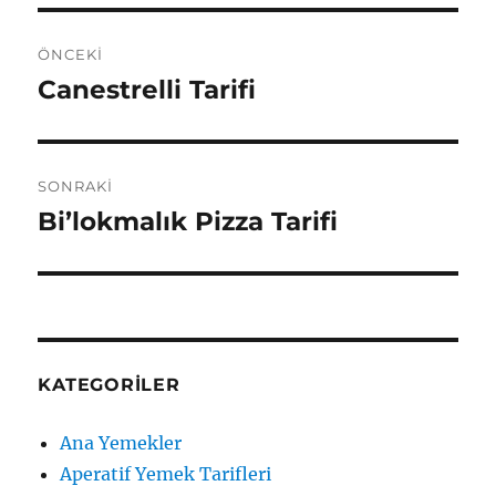
Yazı
ÖNCEKI
gezinmesi
Canestrelli Tarifi
Önceki
yazı:
SONRAKI
Bi’lokmalık Pizza Tarifi
Sonraki
yazı:
KATEGORILER
Ana Yemekler
Aperatif Yemek Tarifleri