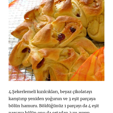
4.Şekerlemeli kızılcıkları, beyaz çikolatayı
karıştırıp yeniden yoğurun ve 3 eşit parçaya
bölün hamuru. Böldüğünüz 1 parçayı da 4 eşit
parçaya bölün onu da ortadan 2 ye ayırın..