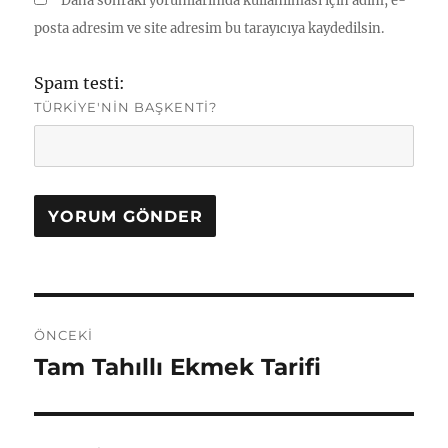
Daha sonraki yorumlarımda kullanılması için adım, e-
posta adresim ve site adresim bu tarayıcıya kaydedilsin.
Spam testi:
TÜRKIYE'NIN BAŞKENTI?
Yazı
ÖNCEKI
gezinmesi
Tam Tahıllı Ekmek Tarifi
Önceki
yazı: