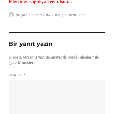
Ellerinize sağlık, afiyet olsun…
Yazar
Yayın
Kategoriler
hulya2
6 Mart 2014
Kış İçin Hazırlıklar
tarihi
Bir yanıt yazın
E-posta adresiniz yayınlanmayacak.
Gerekli alanlar
*
ile
işaretlenmişlerdir
YORUM
*