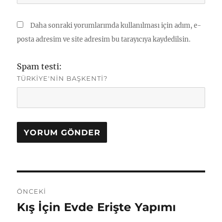
Daha sonraki yorumlarımda kullanılması için adım, e-
posta adresim ve site adresim bu tarayıcıya kaydedilsin.
Spam testi:
TÜRKIYE'NIN BAŞKENTI?
Yazı
ÖNCEKI
gezinmesi
Kış İçin Evde Erişte Yapımı
Önceki
yazı: