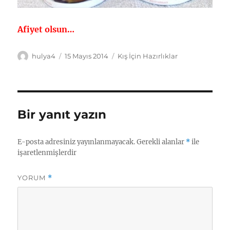
Afiyet olsun…
Yazar
Yayın
Kategoriler
hulya4
15 Mayıs 2014
Kış İçin Hazırlıklar
tarihi
Bir yanıt yazın
E-posta adresiniz yayınlanmayacak.
Gerekli alanlar
*
ile
işaretlenmişlerdir
YORUM
*