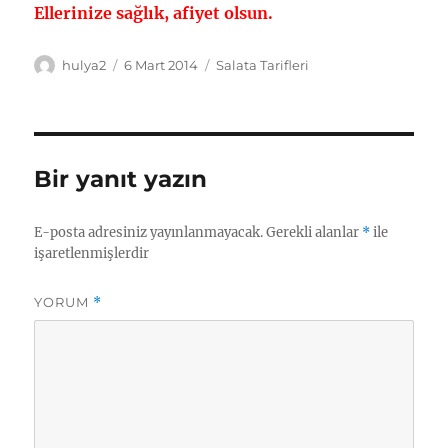
Ellerinize sağlık, afiyet olsun.
Yazar
Yayın
Kategoriler
hulya2
6 Mart 2014
Salata Tarifleri
tarihi
Bir yanıt yazın
E-posta adresiniz yayınlanmayacak.
Gerekli alanlar
*
ile
işaretlenmişlerdir
YORUM
*