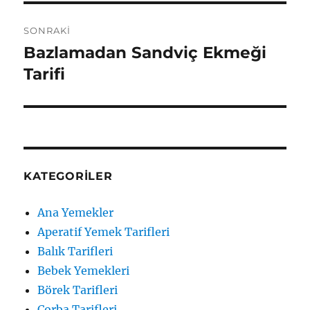
SONRAKI
Bazlamadan Sandviç Ekmeği
Sonraki
yazı:
Tarifi
KATEGORILER
Ana Yemekler
Aperatif Yemek Tarifleri
Balık Tarifleri
Bebek Yemekleri
Börek Tarifleri
Çorba Tarifleri