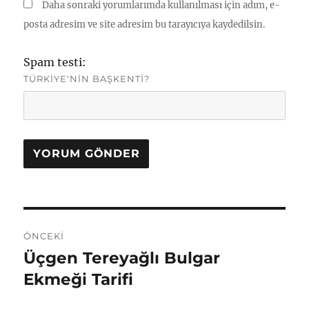
Daha sonraki yorumlarımda kullanılması için adım, e-
posta adresim ve site adresim bu tarayıcıya kaydedilsin.
Spam testi:
TÜRKIYE'NIN BAŞKENTI?
Yazı
ÖNCEKI
gezinmesi
Üçgen Tereyağlı Bulgar
Önceki
yazı:
Ekmeği Tarifi