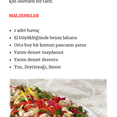
için önerilen bir tarif.
MALZEMELER
1 adet havuç
El büyüklüğünde beyaz lahana
Orta boy bir kırmızı pancarın yarısı
Yarım demet maydanoz
Yarım demet dereotu
Tuz, Zeytinyağı, limon