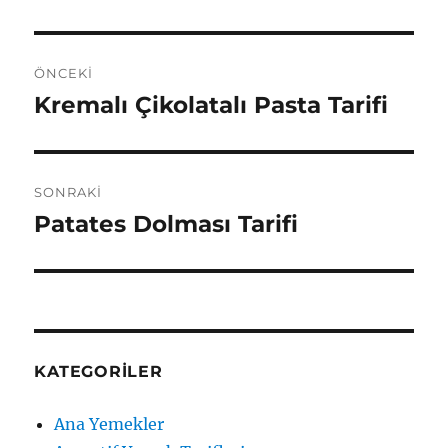
Yazı
ÖNCEKI
gezinmesi
Kremalı Çikolatalı Pasta Tarifi
Önceki
yazı:
SONRAKI
Patates Dolması Tarifi
Sonraki
yazı:
KATEGORILER
Ana Yemekler