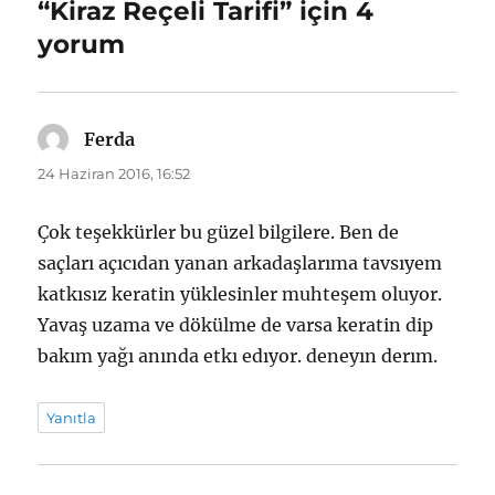
“Kiraz Reçeli Tarifi” için 4
yorum
Ferda
dedi
ki:
24 Haziran 2016, 16:52
Çok teşekkürler bu güzel bilgilere. Ben de
saçları açıcıdan yanan arkadaşlarıma tavsıyem
katkısız keratin yüklesinler muhteşem oluyor.
Yavaş uzama ve dökülme de varsa keratin dip
bakım yağı anında etkı edıyor. deneyın derım.
Yanıtla